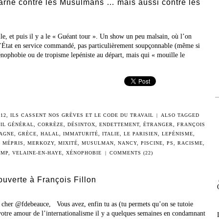
rne contre les Musulmans … mais aussi contre les
lle, et puis il y a le « Guéant tour ». Un show un peu malsain, où l’on
’État en service commandé, pas particulièrement soupçonnable (même si
xénophobie ou de tropisme lepéniste au départ, mais qui « mouille le
12
,
ILS CASSENT NOS GRÈVES ET LE CODE DU TRAVAIL
|
ALSO TAGGED
IL GÉNÉRAL
,
CORRÈZE
,
DÉSINTOX
,
ENDETTEMENT
,
ÉTRANGER
,
FRANÇOIS
AGNE
,
GRÈCE
,
HALAL
,
IMMATURITÉ
,
ITALIE
,
LE PARISIEN
,
LEPÉNISME
,
,
MÉPRIS
,
MERKOZY
,
MIXITÉ
,
MUSULMAN
,
NANCY
,
PISCINE
,
PS
,
RACISME
,
UMP
,
VELAINE-EN-HAYE
,
XÉNOPHOBIE
|
COMMENTS (22)
ouverte à François Fillon
 cher @fdebeauce, Vous avez, enfin tu as (tu permets qu’on se tutoie
 votre amour de l’internationalisme il y a quelques semaines en condamnant