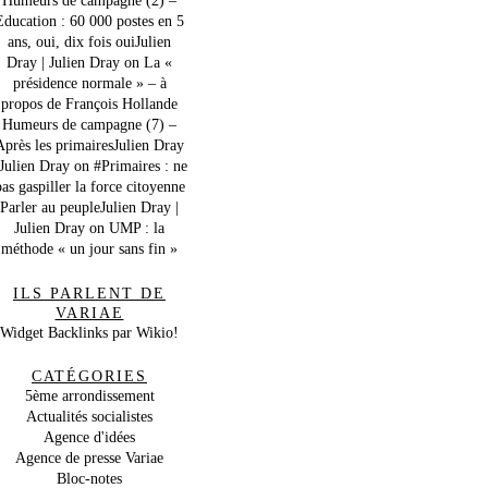
Education : 60 000 postes en 5
ans, oui, dix fois ouiJulien
Dray | Julien Dray
on
La «
présidence normale » – à
propos de François Hollande
Humeurs de campagne (7) –
Après les primairesJulien Dray
 Julien Dray
on
#Primaires : ne
as gaspiller la force citoyenne
Parler au peupleJulien Dray |
Julien Dray
on
UMP : la
méthode « un jour sans fin »
ILS PARLENT DE
VARIAE
Widget Backlinks par Wikio!
CATÉGORIES
5ème arrondissement
Actualités socialistes
Agence d'idées
Agence de presse Variae
Bloc-notes