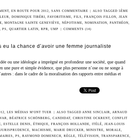
MENT
,
EN ROUTE POUR 2012
,
SANS COMMENTAIRE
|
ALSO TAGGED
5ÈME
LEUR
,
DOMINIQUE TIBÉRI
,
FAVORITISME
,
FILS
,
FRANÇOIS FILLON
,
JEAN
E
,
MONTAGNE SAINTE GENEVIÈVE
,
NÉPOTISME
,
NOMINATION
,
PANTHÉON
,
,
PS
,
QUARTIER LATIN
,
RPR
,
UMP
|
COMMENTS (14)
s eu la chance d’avoir une femme journaliste
 idée ou une idéologie a imprégné en profondeur une société, que quand
 en une pure et simple évidence, que plus personne n’ose ou ne songe à
utres : dans le cadre de la moralisation des rapports entre médias et
012
,
LES MÉDIAS M'ONT TUER
|
ALSO TAGGED
ANNE SINCLAIR
,
ARNAUD
LVAR
,
BÉATRICE SCHÖNBERG
,
CANDIDAT
,
CHRISTINE OCKRENT
,
CONFLIT
E
,
ESTELLE DENIS
,
ÉTHIQUE
,
FRANÇOIS HOLLANDE
,
ITÉLÉ
,
JEAN-LOUIS
,
JURISPRUDENCE
,
MACHISME
,
MARIE DRUCKER
,
MINISTRE
,
MORALE
,
MAIRES
,
PS
,
RAYMOND DOMENECH
,
RÈGLE
,
TÉLÉVISION
,
TRANSPARENCE
,