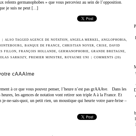
aux relents germanophobes » que vous perceviez au sein de l’opposition.
que je suis ne peut [...]
P
E
|
ALSO TAGGED
AGENCE DE NOTATION
,
ANGELA MERKEL
,
ANGLOPHOBIA
,
MONTEBOURG
,
BANQUE DE FRANCE
,
CHRISTIAN NOYER
,
CRISE
,
DAVID
S FILLON
,
FRANÇOIS HOLLANDE
,
GERMANOPHOBIE
,
GRANDE BRETAGNE
,
COLAS SARKOZY
,
PREMIER MINISTRE
,
ROYAUME UNI
|
COMMENTS (20)
M
votre cAAAlme
ement à ce que vous pouvez penser, l’heure n’est pas grAAAve. Dans les
D
 heures, les agences de notation vont retirer son triple A à la France. Et
n je-ne-sais-quoi, un petit rien, un moustique qui heurte votre pare-brise –
b