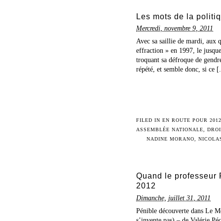
Les mots de la politi
Mercredi, novembre 9, 2011
Avec sa saillie de mardi, aux q
effraction » en 1997, le jusque
troquant sa défroque de gendre
répété, et semble donc, si ce [.
FILED IN
EN ROUTE POUR 201
ASSEMBLÉE NATIONALE
,
DROI
NADINE MORANO
,
NICOLA
Quand le professeur 
2012
Dimanche, juillet 31, 2011
Pénible découverte dans Le Mo
s’invente pas) – de Valérie Péc