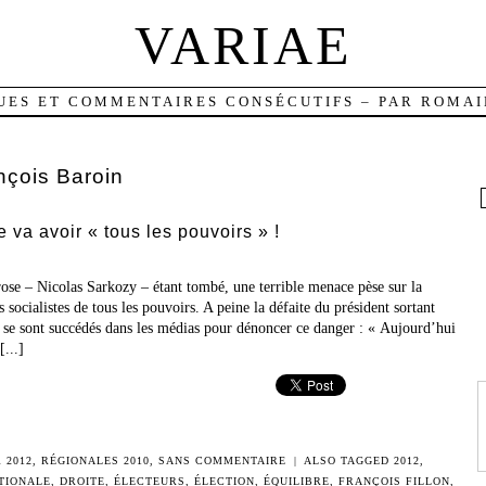
VARIAE
UES ET COMMENTAIRES CONSÉCUTIFS – PAR ROMAI
nçois Baroin
 va avoir « tous les pouvoirs » !
 rose – Nicolas Sarkozy – étant tombé, une terrible menace pèse sur la
 socialistes de tous les pouvoirs. A peine la défaite du président sortant
P se sont succédés dans les médias pour dénoncer ce danger : « Aujourd’hui
[...]
 2012
,
RÉGIONALES 2010
,
SANS COMMENTAIRE
|
ALSO TAGGED
2012
,
TIONALE
,
DROITE
,
ÉLECTEURS
,
ÉLECTION
,
ÉQUILIBRE
,
FRANÇOIS FILLON
,