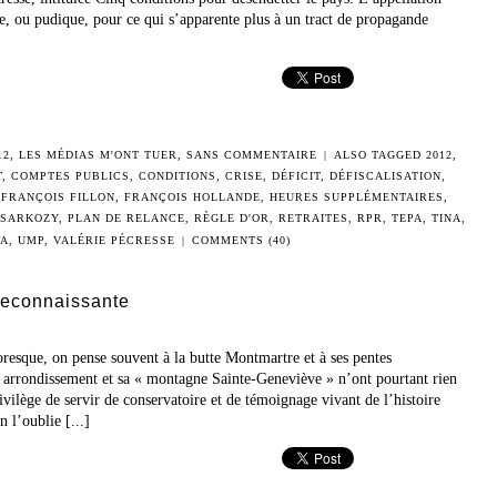
e, ou pudique, pour ce qui s’apparente plus à un tract de propagande
12
,
LES MÉDIAS M'ONT TUER
,
SANS COMMENTAIRE
|
ALSO TAGGED
2012
,
T
,
COMPTES PUBLICS
,
CONDITIONS
,
CRISE
,
DÉFICIT
,
DÉFISCALISATION
,
,
FRANÇOIS FILLON
,
FRANÇOIS HOLLANDE
,
HEURES SUPPLÉMENTAIRES
,
 SARKOZY
,
PLAN DE RELANCE
,
RÈGLE D'OR
,
RETRAITES
,
RPR
,
TEPA
,
TINA
,
VA
,
UMP
,
VALÉRIE PÉCRESSE
|
COMMENTS (40)
 reconnaissante
resque, on pense souvent à la butte Montmartre et à ses pentes
 arrondissement et sa « montagne Sainte-Geneviève » n’ont pourtant rien
ivilège de servir de conservatoire et de témoignage vivant de l’histoire
n l’oublie [...]