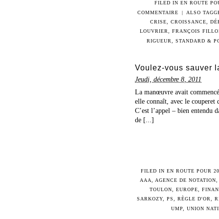
FILED IN
EN ROUTE PO
COMMENTAIRE
|
ALSO TAGG
CRISE
,
CROISSANCE
,
DÉ
LOUVRIER
,
FRANÇOIS FILLO
RIGUEUR
,
STANDARD & P
Voulez-vous sauver 
Jeudi, décembre 8, 2011
La manœuvre avait commencé dè
elle connaît, avec le couperet
C’est l’appel – bien entendu da
de [...]
FILED IN
EN ROUTE POUR 20
AAA
,
AGENCE DE NOTATION
TOULON
,
EUROPE
,
FINA
SARKOZY
,
PS
,
RÈGLE D'OR
,
R
UMP
,
UNION NAT