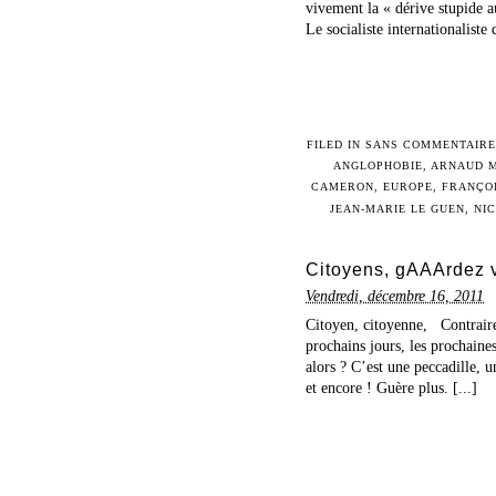
vivement la « dérive stupide 
Le socialiste internationaliste 
FILED IN
SANS COMMENTAIR
ANGLOPHOBIE
,
ARNAUD 
CAMERON
,
EUROPE
,
FRANÇOI
JEAN-MARIE LE GUEN
,
NI
Citoyens, gAAArdez 
Vendredi, décembre 16, 2011
Citoyen, citoyenne, Contrair
prochains jours, les prochaines
alors ? C’est une peccadille, u
et encore ! Guère plus. [...]