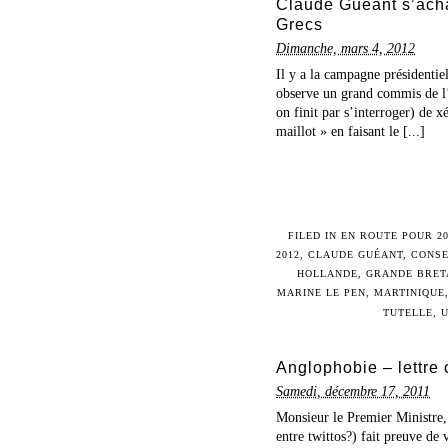
Claude Guéant s’acha
Grecs
Dimanche, mars 4, 2012
Il y a la campagne présidentie
observe un grand commis de l
on finit par s’interroger) de 
maillot » en faisant le [...]
FILED IN
EN ROUTE POUR 20
2012
,
CLAUDE GUÉANT
,
CONSE
HOLLANDE
,
GRANDE BRET
MARINE LE PEN
,
MARTINIQUE
TUTELLE
,
Anglophobie – lettre 
Samedi, décembre 17, 2011
Monsieur le Premier Ministre,
entre twittos?) fait preuve de