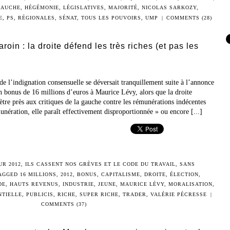
GAUCHE
,
HÉGÉMONIE
,
LÉGISLATIVES
,
MAJORITÉ
,
NICOLAS SARKOZY
,
E
,
PS
,
RÉGIONALES
,
SÉNAT
,
TOUS LES POUVOIRS
,
UMP
|
COMMENTS (28)
oin : la droite défend les très riches (et pas les
 de l’indignation consensuelle se déversait tranquillement suite à l’annonce
n bonus de 16 millions d’euros à Maurice Lévy, alors que la droite
mètre près aux critiques de la gauche contre les rémunérations indécentes
munération, elle paraît effectivement disproportionnée » ou encore [...]
UR 2012
,
ILS CASSENT NOS GRÈVES ET LE CODE DU TRAVAIL
,
SANS
TAGGED
16 MILLIONS
,
2012
,
BONUS
,
CAPITALISME
,
DROITE
,
ÉLECTION
,
DE
,
HAUTS REVENUS
,
INDUSTRIE
,
JEUNE
,
MAURICE LÉVY
,
MORALISATION
,
NTIELLE
,
PUBLICIS
,
RICHE
,
SUPER RICHE
,
TRADER
,
VALÉRIE PÉCRESSE
|
COMMENTS (37)