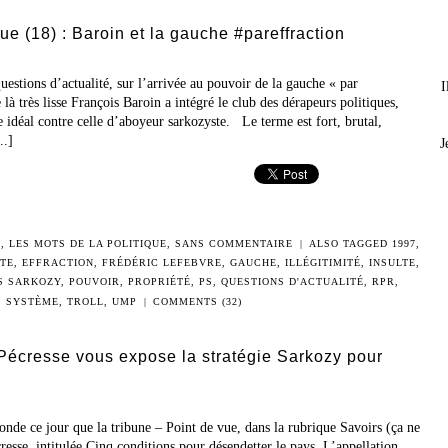
que (18) : Baroin et la gauche #pareffraction
uestions d’actualité, sur l’arrivée au pouvoir de la gauche « par
I
 là très lisse François Baroin a intégré le club des dérapeurs politiques,
 idéal contre celle d’aboyeur sarkozyste. Le terme est fort, brutal,
..]
J
2
,
LES MOTS DE LA POLITIQUE
,
SANS COMMENTAIRE
|
ALSO TAGGED
1997
,
TE
,
EFFRACTION
,
FRÉDÉRIC LEFEBVRE
,
GAUCHE
,
ILLÉGITIMITÉ
,
INSULTE
,
S SARKOZY
,
POUVOIR
,
PROPRIÉTÉ
,
PS
,
QUESTIONS D'ACTUALITÉ
,
RPR
,
SYSTÈME
,
TROLL
,
UMP
|
COMMENTS (32)
Pécresse vous expose la stratégie Sarkozy pour
nde ce jour que la tribune – Point de vue, dans la rubrique Savoirs (ça ne
resse, intitulée Cinq conditions pour désendetter le pays. L’appellation