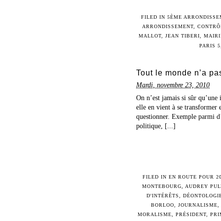
FILED IN
5ÈME ARRONDISSE
ARRONDISSEMENT
,
CONTRÔ
MALLOT
,
JEAN TIBERI
,
MAIRI
PARIS 5
Tout le monde n’a pa
Mardi, novembre 23, 2010
On n’est jamais si sûr qu’une
elle en vient à se transformer
questionner. Exemple parmi d’a
politique, [...]
FILED IN
EN ROUTE POUR 2
MONTEBOURG
,
AUDREY PU
D'INTÉRÊTS
,
DÉONTOLOGI
BORLOO
,
JOURNALISME
MORALISME
,
PRÉSIDENT
,
PRI