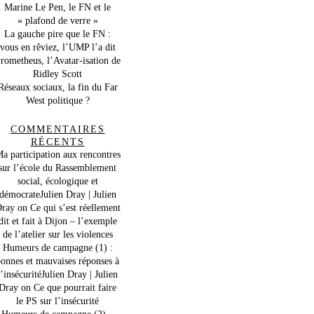
Marine Le Pen, le FN et le
« plafond de verre »
La gauche pire que le FN :
vous en rêviez, l’UMP l’a dit
rometheus, l’Avatar-isation de
Ridley Scott
Réseaux sociaux, la fin du Far
West politique ?
COMMENTAIRES
RÉCENTS
a participation aux rencontres
sur l’école du Rassemblement
social, écologique et
démocrateJulien Dray | Julien
ray
on
Ce qui s’est réellement
dit et fait à Dijon – l’exemple
de l’atelier sur les violences
Humeurs de campagne (1) :
onnes et mauvaises réponses à
l’insécuritéJulien Dray | Julien
Dray
on
Ce que pourrait faire
le PS sur l’insécurité
Humeurs de campagne (2) –