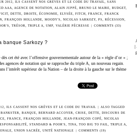
UR 2012
,
ILS CASSENT NOS GRÈVES ET LE CODE DU TRAVAIL
,
SANS
ED
AAA
,
AGENCE DE NOTATION
,
ALAIN JUPPÉ
,
BRUNO LE MAIRE
,
BUDGET
,
FICIT
,
DETTE
,
DROITE
,
ÉCONOMIE
,
ELYSÉE
,
FITCH
,
FRANCE
,
FRANCK
N
,
FRANÇOIS HOLLANDE
,
MOODY'S
,
NICOLAS SARKOZY
,
PS
,
RÉCESSION
,
OOR'S
,
TRÉSOR
,
TRIPLE A
,
UMP
,
VALÉRIE PÉCRESSE
|
COMMENTS (33)
la banque Sarkozy ?
|
p
s cet été avec l’offensive gouvernementale autour de la « règle d’or » ;
 des agences de notation qui se rapproche du triple A, un nouveau regain.
ns l’intérêt supérieur de la Nation – de la droite à la gauche sur le thème
12
,
ILS CASSENT NOS GRÈVES ET LE CODE DU TRAVAIL
|
ALSO TAGGED
,
BANKSTER
,
BANQUE
,
BERNARD ACCOYER
,
CRISE
,
DETTE
,
DISCOURS DE
NCE
,
FRANCE
,
FRANÇOIS HOLLANDE
,
JEAN-FRANÇOIS COPÉ
,
NICOLAS
ESPONSABILITÉ
,
STANDARD & POOR'S
,
TINA
,
TOO BIG TO FAIL
,
TRIPLE A
,
IONALE
,
UNION SACRÉE
,
UNITÉ NATIONALE
|
COMMENTS (19)