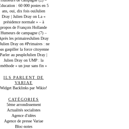
Education : 60 000 postes en 5
ans, oui, dix fois ouiJulien
Dray | Julien Dray
on
La «
présidence normale » – à
propos de François Hollande
Humeurs de campagne (7) –
Après les primairesJulien Dray
 Julien Dray
on
#Primaires : ne
as gaspiller la force citoyenne
Parler au peupleJulien Dray |
Julien Dray
on
UMP : la
méthode « un jour sans fin »
ILS PARLENT DE
VARIAE
Widget Backlinks par Wikio!
CATÉGORIES
5ème arrondissement
Actualités socialistes
Agence d'idées
Agence de presse Variae
Bloc-notes