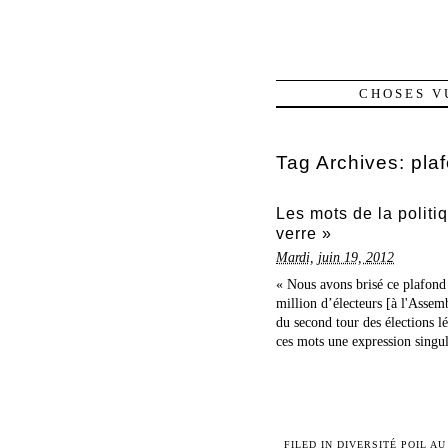
CHOSES V
Tag Archives:
pla
Les mots de la politi
verre »
Mardi, juin 19, 2012
« Nous avons brisé ce plafond 
million d’électeurs [à l'Asse
du second tour des élections l
ces mots une expression singuli
FILED IN
DIVERSITÉ POIL AU