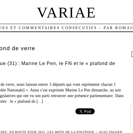
VARIAE
UES ET COMMENTAIRES CONSÉCUTIFS – PAR ROMAI
fond de verre
que (31) : Marine Le Pen, le FN et le « plafond de
de verre, nous faisons entrer 3 députés qui vont représenter chacun 1
mblée Nationale] ». Ainsi s’est exprimée Marine Le Pen dimanche, au soir
égislatives qui ont vu son parti retrouver une présence parlementaire. Dans
ère : le « plafond de [...]
 NEZ
,
EN ROUTE POUR 2012
,
LES MOTS DE LA POLITIQUE
|
ALSO TAGGED