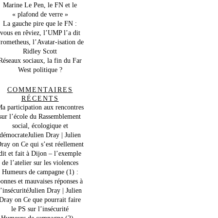
Marine Le Pen, le FN et le
« plafond de verre »
La gauche pire que le FN :
vous en rêviez, l’UMP l’a dit
rometheus, l’Avatar-isation de
Ridley Scott
Réseaux sociaux, la fin du Far
West politique ?
COMMENTAIRES
RÉCENTS
a participation aux rencontres
sur l’école du Rassemblement
social, écologique et
démocrateJulien Dray | Julien
ray
on
Ce qui s’est réellement
dit et fait à Dijon – l’exemple
de l’atelier sur les violences
Humeurs de campagne (1) :
onnes et mauvaises réponses à
l’insécuritéJulien Dray | Julien
Dray
on
Ce que pourrait faire
le PS sur l’insécurité
Humeurs de campagne (2) –