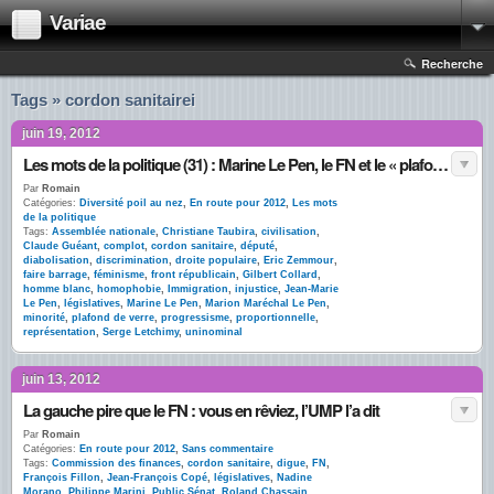
Variae
Recherche
Tags » cordon sanitairei
juin 19, 2012
Les mots de la politique (31) : Marine Le Pen, le FN et le « plafond de verre »
Par
Romain
Catégories:
Diversité poil au nez
,
En route pour 2012
,
Les mots
de la politique
Tags:
Assemblée nationale
,
Christiane Taubira
,
civilisation
,
Claude Guéant
,
complot
,
cordon sanitaire
,
député
,
diabolisation
,
discrimination
,
droite populaire
,
Eric Zemmour
,
faire barrage
,
féminisme
,
front républicain
,
Gilbert Collard
,
homme blanc
,
homophobie
,
Immigration
,
injustice
,
Jean-Marie
Le Pen
,
législatives
,
Marine Le Pen
,
Marion Maréchal Le Pen
,
minorité
,
plafond de verre
,
progressisme
,
proportionnelle
,
représentation
,
Serge Letchimy
,
uninominal
juin 13, 2012
La gauche pire que le FN : vous en rêviez, l’UMP l’a dit
Par
Romain
Catégories:
En route pour 2012
,
Sans commentaire
Tags:
Commission des finances
,
cordon sanitaire
,
digue
,
FN
,
François Fillon
,
Jean-François Copé
,
législatives
,
Nadine
Morano
,
Philippe Marini
,
Public Sénat
,
Roland Chassain
,