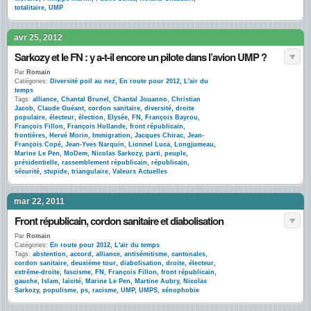
totalitaire
,
UMP
avr 25, 2012
Sarkozy et le FN : y a-t-il encore un pilote dans l’avion UMP ?
Par
Romain
Catégories:
Diversité poil au nez
,
En route pour 2012
,
L'air du
temps
Tags:
alliance
,
Chantal Brunel
,
Chantal Jouanno
,
Christian
Jacob
,
Claude Guéant
,
cordon sanitaire
,
diversité
,
droite
populaire
,
électeur
,
élection
,
Elysée
,
FN
,
François Bayrou
,
François Fillon
,
François Hollande
,
front républicain
,
frontières
,
Hervé Morin
,
Immigration
,
Jacques Chirac
,
Jean-
François Copé
,
Jean-Yves Narquin
,
Lionnel Luca
,
Longjumeau
,
Marine Le Pen
,
MoDem
,
Nicolas Sarkozy
,
parti
,
peuple
,
présidentielle
,
rassemblement républicain
,
républicain
,
sécurité
,
stupide
,
triangulaire
,
Valeurs Actuelles
mar 22, 2011
Front républicain, cordon sanitaire et diabolisation
Par
Romain
Catégories:
En route pour 2012
,
L'air du temps
Tags:
abstention
,
accord
,
alliance
,
antisémitisme
,
cantonales
,
cordon sanitaire
,
deuxième tour
,
diabolisation
,
droite
,
électeur
,
extrême-droite
,
fascisme
,
FN
,
François Fillon
,
front républicain
,
gauche
,
Islam
,
laïcité
,
Marine Le Pen
,
Martine Aubry
,
Nicolas
Sarkozy
,
populisme
,
ps
,
racisme
,
UMP
,
UMPS
,
xénophobie