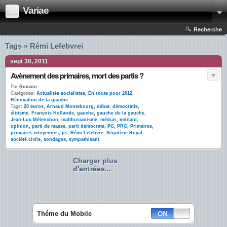
Variae
Recherche
Tags » Rémi Lefebvrei
sept 30, 2011
Avènement des primaires, mort des partis ?
Par
Romain
Catégories:
Actualités socialistes
,
En route pour 2012
,
Rénovation de la gauche
Tags:
20 euros
,
Arnaud Montebourg
,
débat
,
démocratie
,
élitisme
,
François Hollande
,
gauche
,
gauche de la gauche
,
Jean-Luc Mélenchon
,
malthusianisme
,
médias
,
militant
,
opinion
,
parti de masse
,
parti démocrate
,
PG
,
PRG
,
Primaires
,
primaires citoyennes
,
ps
,
Rémi Lefebvre
,
Ségolène Royal
,
société civile
,
sondages
,
sympathisant
Charger plus
d'entrées...
Théme du Mobile