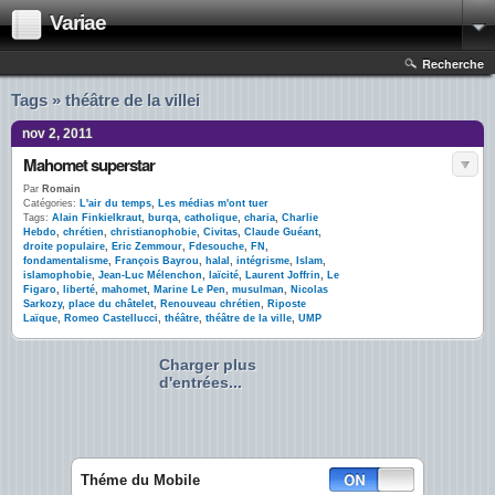
Variae
Recherche
Tags » théâtre de la villei
nov 2, 2011
Mahomet superstar
Par
Romain
Catégories:
L'air du temps
,
Les médias m'ont tuer
Tags:
Alain Finkielkraut
,
burqa
,
catholique
,
charia
,
Charlie
Hebdo
,
chrétien
,
christianophobie
,
Civitas
,
Claude Guéant
,
droite populaire
,
Eric Zemmour
,
Fdesouche
,
FN
,
fondamentalisme
,
François Bayrou
,
halal
,
intégrisme
,
Islam
,
islamophobie
,
Jean-Luc Mélenchon
,
laïcité
,
Laurent Joffrin
,
Le
Figaro
,
liberté
,
mahomet
,
Marine Le Pen
,
musulman
,
Nicolas
Sarkozy
,
place du châtelet
,
Renouveau chrétien
,
Riposte
Laïque
,
Romeo Castellucci
,
théâtre
,
théâtre de la ville
,
UMP
Charger plus
d'entrées...
Théme du Mobile