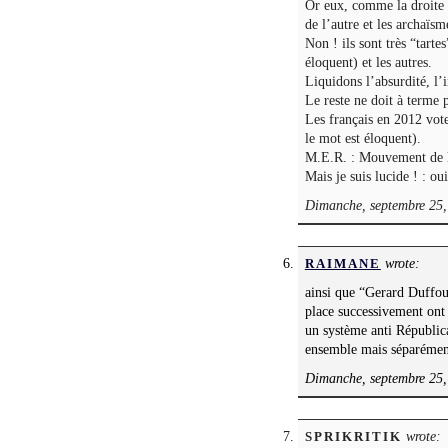
Or eux, comme la droite o
de l’autre et les archaïs
Non ! ils sont très “tarte
éloquent) et les autres.
Liquidons l’absurdité, l’
Le reste ne doit à terme 
Les français en 2012 vot
le mot est éloquent).
M.E.R. : Mouvement de l’
Mais je suis lucide ! : o
Dimanche, septembre 25,
wrote:
RAIMANE
ainsi que “Gerard Duffou
place successivement ont
un système anti Républic
ensemble mais séparément 
Dimanche, septembre 25,
wrote:
SPRIKRITIK