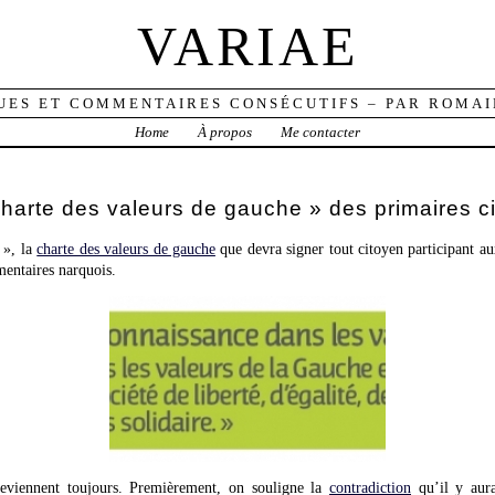
VARIAE
UES ET COMMENTAIRES CONSÉCUTIFS – PAR ROMAI
Home
À propos
Me contacter
charte des valeurs de gauche » des primaires 
 », la
charte des valeurs de gauche
que devra signer tout citoyen participant 
entaires narquois.
reviennent toujours. Premièrement, on souligne la
contradiction
qu’il y aura