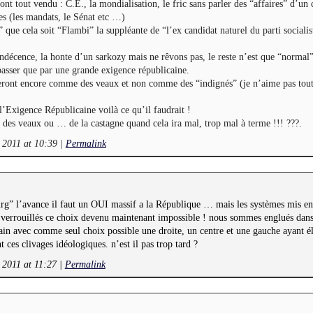
nt tout vendu : C.E., la mondialisation, le fric sans parler des “affaires” d’u
mes (les mandats, le Sénat etc …)
s” que cela soit “Flambi” la suppléante de “l’ex candidat naturel du parti socialis
indécence, la honte d’un sarkozy mais ne rêvons pas, le reste n’est que “normal”
passer que par une grande exigence républicaine.
eront encore comme des veaux et non comme des “indignés” (je n’aime pas tout
Exigence Républicaine voilà ce qu’il faudrait !
ui des veaux ou … de la castagne quand cela ira mal, trop mal à terme !!! ???.
 2011 at 10:39
|
Permalink
rg” l’avance il faut un OUI massif a la République … mais les systèmes mis en
 verrouillés ce choix devenu maintenant impossible ! nous sommes englués dan
ain avec comme seul choix possible une droite, un centre et une gauche ayant é
ces clivages idéologiques. n’est il pas trop tard ?
 2011 at 11:27
|
Permalink