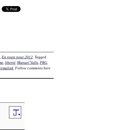
,
En route pour 2012
. Tagged
me
,
liberté
,
Manuel Valls
,
PRG
,
ermalink
. Follow comments here