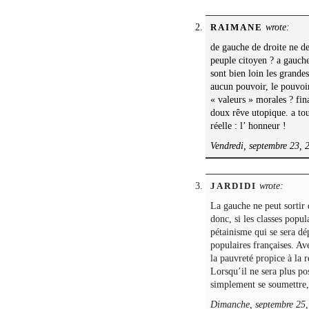
wrote:
RAIMANE
de gauche de droite ne de
peuple citoyen ? a gauche
sont bien loin les grande
aucun pouvoir, le pouvoir
« valeurs » morales ? fina
doux rêve utopique. a tou
réelle : l’ honneur !
Vendredi, septembre 23, 
wrote:
JARDIDI
La gauche ne peut sortir
donc, si les classes popu
pétainisme qui se sera dé
populaires françaises. Av
la pauvreté propice à la 
Lorsqu’il ne sera plus po
simplement se soumettre, 
Dimanche, septembre 25,