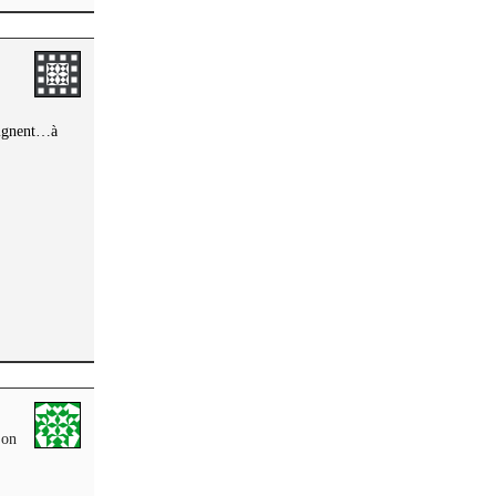
oignent…à
 on