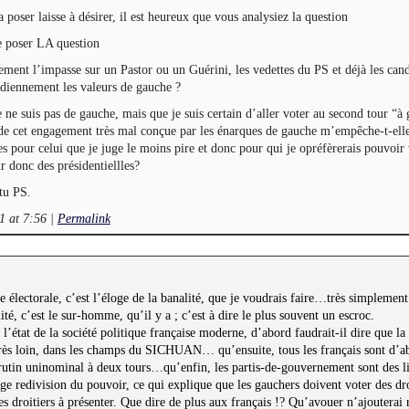
 poser laisse à désirer, il est heureux que vous analysiez la question
e poser LA question
ement l’impasse sur un Pastor ou un Guérini, les vedettes du PS et déjà les can
idiennement les valeurs de gauche ?
e ne suis pas de gauche, mais que je suis certain d’aller voter au second tour “à
de cet engagement très mal conçue par les énarques de gauche m’empêche-t-elle
es pour celui que je juge le moins pire et donc pour qui je opréfèrerais pouvoir 
 donc des présidentiellles?
tu PS.
1 at 7:56
|
Permalink
e électorale, c’est l’éloge de la banalité, que je voudrais faire…très simpleme
ité, c’est le sur-homme, qu’il y a ; c’est à dire le plus souvent un escroc.
de l’état de la société politique française moderne, d’abord faudrait-il dire que l
, très loin, dans les champs du SICHUAN… qu’ensuite, tous les français sont d’a
rutin uninominal à deux tours…qu’enfin, les partis-de-gouvernement sont des l
age redivision du pouvoir, ce qui explique que les gauchers doivent voter des droi
es droitiers à présenter. Que dire de plus aux français !? Qu’avouer n’ajouterai 