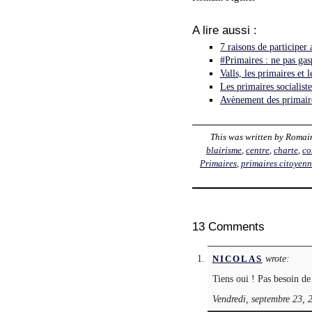
A lire aussi :
7 raisons de participer 
#Primaires : ne pas gas
Valls, les primaires et l
Les primaires socialiste
Avènement des primaire
This was written by
Romai
blairisme
,
centre
,
charte
,
co
Primaires
,
primaires citoyenn
13 Comments
wrote:
NICOLAS
Tiens oui ! Pas besoin d
Vendredi, septembre 23, 