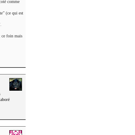
n coté comme
te” (ce qui est
.
 ce foin mais
s
laboré