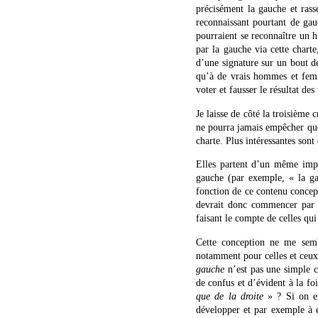
précisément la gauche et rass
reconnaissant pourtant de ga
pourraient se reconnaître un
par la gauche via cette chart
d’une signature sur un bout de
qu’à de vrais hommes et femm
voter et fausser le résultat des
Je laisse de côté la troisième c
ne pourra jamais empêcher qu
charte. Plus intéressantes sont
Elles partent d’un même impli
gauche (par exemple, « la gauc
fonction de ce contenu concept
devrait donc commencer par
faisant le compte de celles qui
Cette conception ne me semb
notamment pour celles et ceux 
gauche
n’est pas une simple co
de confus et d’évident à la f
que de la droite
» ? Si on en
développer et par exemple à 