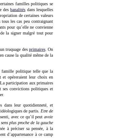
rtaines familles politiques se
ce des
banalités
dans lesquelles
ropriation de certaines valeurs
 tous les cas peu contraignant
nants pour qu’elle ne convienne
de la signer malgré tout pour
d’un truquage des
primaires
. On
en cause la qualité même de la
famille politique telle que la
nt et opéreraient leur choix en
 La participation aux primaires
 ses convictions politiques et
er.
 dans leur quotidienneté, et
 idéologiques de partis.
Etre de
senti, avec ce qu’il peut avoir
 sens plus proche de la gauche
ée à préciser sa pensée, à la
ment d’appartenance à ce camp