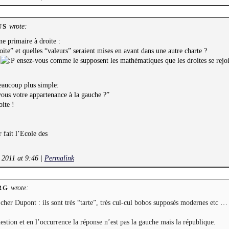
wrote:
US
e primaire à droite :
oite” et quelles “valeurs” seraient mises en avant dans une autre charte ?
t
ensez-vous comme le supposent les mathématiques que les droites se rej
beaucoup plus simple:
ous votre appartenance à la gauche ?”
ite !
fait l’Ecole des
 2011 at 9:46
|
Permalink
wrote:
RG
her Dupont : ils sont très “tarte”, très cul-cul bobos supposés modernes etc …
uestion et en l’occurrence la réponse n’est pas la gauche mais la république.