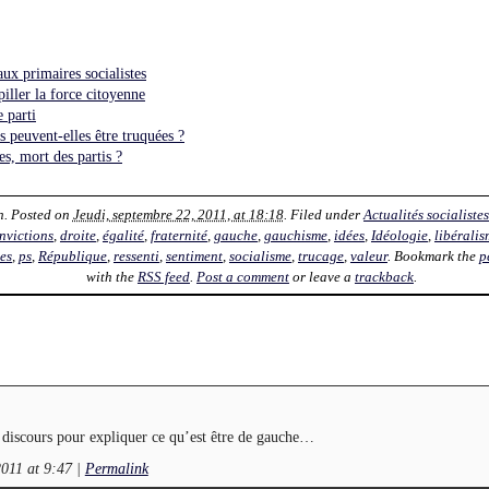
aux primaires socialistes
piller la force citoyenne
e parti
s peuvent-elles être truquées ?
s, mort des partis ?
n
. Posted on
Jeudi, septembre 22, 2011, at 18:18
. Filed under
Actualités socialistes
nvictions
,
droite
,
égalité
,
fraternité
,
gauche
,
gauchisme
,
idées
,
Idéologie
,
libéralis
es
,
ps
,
République
,
ressenti
,
sentiment
,
socialisme
,
trucage
,
valeur
. Bookmark the
p
with the
RSS feed
.
Post a comment
or leave a
trackback
.
e discours pour expliquer ce qu’est être de gauche…
2011 at 9:47
|
Permalink