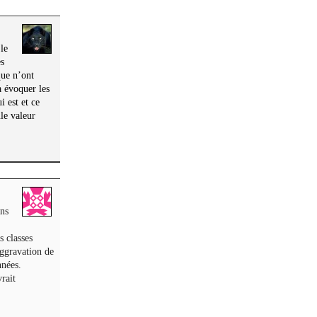
le
es
que n’ont
a évoquer les
i est et ce
le valeur
ans
s classes
aggravation de
nnées.
rait