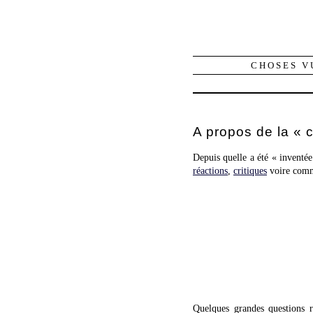
CHOSES V
A propos de la « 
Depuis quelle a été « inventée
réactions
,
critiques
voire comm
Quelques grandes questions 