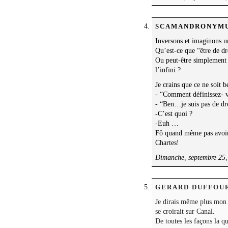
SCAMANDRONYM
Inversons et imaginons un
Qu’est-ce que “être de dr
Ou peut-être simplemen
l’infini ?
Je crains que ce ne soit 
- “Comment définissez- v
- “Ben…je suis pas de dro
-C’est quoi ?
-Euh …
Fô quand même pas avoir 
Chartes!
Dimanche, septembre 25,
GERARD DUFFOU
Je dirais même plus mon c
se croirait sur Canal.
De toutes les façons la q