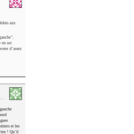
didats aux
 gauche”,
 en soi
voter d’assez
nt…
a gauche
bord
igues
tiers et les
rien ! Qu’il