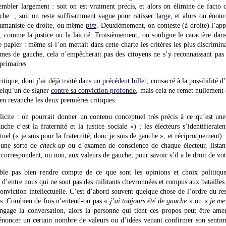
embler largement : soit on est vraiment précis, et alors on élimine de facto ce
uche ; soit on reste suffisamment vague pour ratisser
large
, et alors on énon
 humaniste de droite, ou même
pire
. Deuxièmement, on conteste (à droite) l’app
e, comme la justice ou la laïcité. Troisièmement, on souligne le caractère dans
 papier : même si l’on mettait dans cette charte les critères les plus discrimi
es de gauche, cela n’empêcherait pas des citoyens ne s’y reconnaissant pas 
 primaires.
ritique, dont j’ai déjà traité
dans un précédent billet
, consacré à la possibilité 
elqu’un de signer
contre sa conviction profonde
, mais cela ne remet nullement 
 en revanche les deux premières critiques.
cite : on pourrait donner un contenu conceptuel très précis à ce qu’est une 
he c’est la fraternité et la justice sociale ») ; les électeurs s’identifieraie
uel (« je suis pour la fraternité, donc je suis de gauche », et réciproquement).
 une sorte de
check-up
ou d’examen de conscience de chaque électeur, listant
 correspondent, ou non, aux valeurs de gauche, pour savoir s’il a le droit de vot
le pas bien rendre compte de ce que sont les opinions et choix politiques
d’entre nous qui ne sont pas des militants chevronnées et rompus aux batailles
nviction intellectuelle. C’est d’abord souvent quelque chose de l’ordre du res
ois. Combien de fois n’entend-on pas «
j’ai toujours été de gauche
» ou «
je me
gage la conversation, alors la personne qui tient ces propos peut être amen
énoncer un certain nombre de valeurs ou d’idées venant confirmer son senti