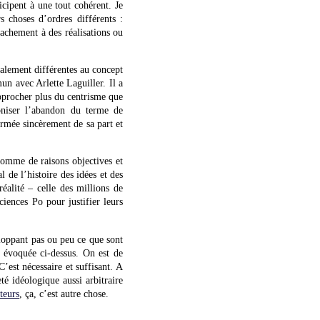
icipent à une tout cohérent. Je
s choses d’ordres différents :
ttachement à des réalisations ou
talement différentes au concept
n avec Arlette Laguiller. Il a
approcher plus du centrisme que
coniser l’abandon du terme de
rmée sincèrement de sa part et
somme de raisons objectives et
 de l’histoire des idées et des
réalité – celle des millions de
ciences Po pour justifier leurs
eloppant pas ou peu ce que sont
é évoquée ci-dessus. On est de
’est nécessaire et suffisant. A
é idéologique aussi arbitraire
teurs
, ça, c’est autre chose.