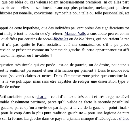
s que ces idées ou ces valeurs soient nécessairement premières, ni qu’elles part
 avoir avant elles un sentiment beaucoup plus primaire, mélangeant plusieur
 histoire personnelle, convictions, sympathie pour telle ou telle personnalité, a
appui de cette hypothèse, que des individus peuvent prêter des significations to
nt malgré tout le besoin de s’y référer.
Manuel Valls
a sans doute peu en commu
, qualifiées par certains de
social-
libérales
ou de
blairistes
, qui pourraient le r
 il n’a pas quitté le Parti socialiste et à ma connaissance, s’il a pu pré
 cessé de se présenter comme un homme de gauche. Si cette appartenance est affi
it-on la rejeter ou l’invalider ?
uestion très simple qui est posée : est-on de gauche, ou de droite, pour une 
’est le sentiment personnel et son affirmation qui priment ? Dans le monde idéal
 sont (souvent) claires et nettes. Dans l’immense zone grise que constitue la 
r à la vie politique, mais sans être capables de rédiger une dissertation type S
aille de même.
Parti socialiste pour sa
charte
– celui d’un texte très court et très large, ne dév
mble absolument pertinent, parce qu’il valide de facto la seconde possibilit
gauche, parce qu’on a envie de participer à la vie de la gauche – point final. C
 pour le coup dans la plus pure tradition gauchiste – pour une logique de puret
ce sur la forme. La gauche dans ce pays n’a jamais manqué d’idéologues ;
d’élec