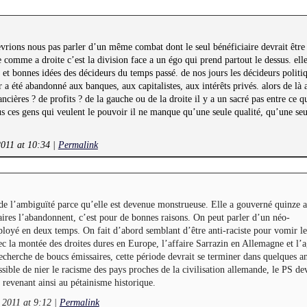
vrions nous pas parler d’un même combat dont le seul bénéficiaire devrait être 
 comme a droite c’est la division face a un égo qui prend partout le dessus. ell
s et bonnes idées des décideurs du temps passé. de nos jours les décideurs politi
 a été abandonné aux banques, aux capitalistes, aux intérêts privés. alors de là 
ncières ? de profits ? de la gauche ou de la droite il y a un sacré pas entre ce qu
s ces gens qui veulent le pouvoir il ne manque qu’une seule qualité, qu’une seu
2011 at 10:34
|
Permalink
 de l’ambiguïté parce qu’elle est devenue monstrueuse. Elle a gouverné quinze 
laires l’abandonnent, c’est pour de bonnes raisons. On peut parler d’un néo-
ployé en deux temps. On fait d’abord semblant d’être anti-raciste pour vomir le
ec la montée des droites dures en Europe, l’affaire Sarrazin en Allemagne et l’
recherche de boucs émissaires, cette période devrait se terminer dans quelques a
ssible de nier le racisme des pays proches de la civilisation allemande, le PS dev
revenant ainsi au pétainisme historique.
 2011 at 9:12
|
Permalink