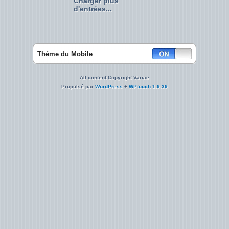
Charger plus
d'entrées...
Théme du Mobile
All content Copyright Variae
Propulsé par
WordPress
+
WPtouch 1.9.39