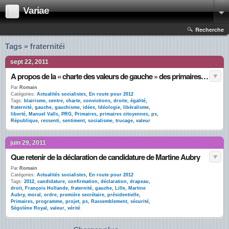
Variae
Recherche
Tags » fraternitéi
sept 22, 2011
A propos de la « charte des valeurs de gauche » des primaires citoyennes
Par
Romain
Catégories:
Actualités socialistes
,
En route pour 2012
Tags:
blairisme
,
centre
,
charte
,
convictions
,
droite
,
égalité
,
fraternité
,
gauche
,
gauchisme
,
idées
,
Idéologie
,
libéralisme
,
liberté
,
Manuel Valls
,
PRG
,
Primaires
,
primaires citoyennes
,
ps
,
République
,
ressenti
,
sentiment
,
socialisme
,
trucage
,
valeur
juin 29, 2011
Que retenir de la déclaration de candidature de Martine Aubry
Par
Romain
Catégories:
Actualités socialistes
,
En route pour 2012
Tags:
2012
,
candidature
,
confirmation
,
déclaration
,
drapeau
,
droit
,
François Hollande
,
fraternité
,
gauche
,
Lille
,
Martine
Aubry
,
moral
,
ordre
,
première secrétaire
,
présidentielle
,
Primaires
,
programme
,
projet
,
ps
,
Rassemblement
,
sécurité
,
Ségolène Royal
,
valeur
,
vérité