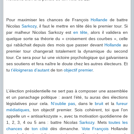
Pour maximiser les chances de François
Hollande
de battre
Nicolas
Sarkozy
, il faut le mettre en tête dès le premier tour. Si
par malheur Nicolas Sarkozy est
en tête
, alors il validera en
quelque sorte sa théorie du « croisement des courbes », celle
qui rabâchait depuis des mois que passer devant
Hollande
au
premier tour changerait totalement la dynamique du second
tour. Ce sera pour lui une victoire psychologique qui galvanisera
ses soutiens et fera naître le doute chez les autres électeurs. Et
tu
t’éloigneras d’autant
de ton
objectif premier
.
L’élection présidentielle ne sert pas à composer une assemblée
et un panachage politique : avant l’été, tu auras des élections
législatives pour cela.
N’oublie pas
, dans le
bruit
et la
fureur
médiatiques
, ton objectif premier. Sois cohérent, toi que l’on
appelle un « antisarkozyste », avec ta motivation quotidienne de
1, 2, 3, 4 ou 5 ans : battre Nicolas
Sarkozy
. Mets
toutes les
chances
de
ton côté
dès dimanche.
Vote
François
Hollande