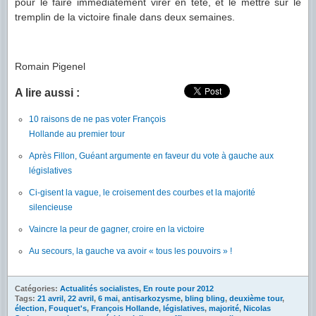
pour le faire immédiatement virer en tête, et le mettre sur le
tremplin de la victoire finale dans deux semaines.
Romain Pigenel
A lire aussi :
10 raisons de ne pas voter François
Hollande au premier tour
Après Fillon, Guéant argumente en faveur du vote à gauche aux
législatives
Ci-gisent la vague, le croisement des courbes et la majorité
silencieuse
Vaincre la peur de gagner, croire en la victoire
Au secours, la gauche va avoir « tous les pouvoirs » !
Catégories:
Actualités socialistes
,
En route pour 2012
Tags:
21 avril
,
22 avril
,
6 mai
,
antisarkozysme
,
bling bling
,
deuxième tour
,
élection
,
Fouquet's
,
François Hollande
,
législatives
,
majorité
,
Nicolas