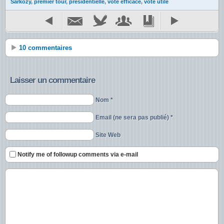
Sarkozy
,
premier tour
,
présidentielle
,
vote efficace
,
vote utile
10 commentaires
Laisser un commentaire
Nom *
Email (ne sera pas publié) *
Site Web
Notify me of followup comments via e-mail