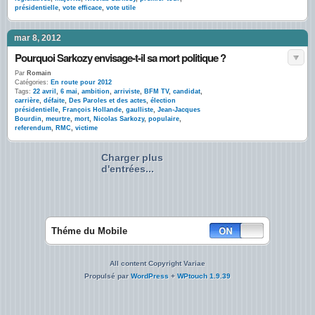
présidentielle
,
vote efficace
,
vote utile
mar 8, 2012
Pourquoi Sarkozy envisage-t-il sa mort politique ?
Par
Romain
Catégories:
En route pour 2012
Tags:
22 avril
,
6 mai
,
ambition
,
arriviste
,
BFM TV
,
candidat
,
carrière
,
défaite
,
Des Paroles et des actes
,
élection
présidentielle
,
François Hollande
,
gaulliste
,
Jean-Jacques
Bourdin
,
meurtre
,
mort
,
Nicolas Sarkozy
,
populaire
,
referendum
,
RMC
,
victime
Charger plus
d'entrées...
Théme du Mobile
All content Copyright Variae
Propulsé par
WordPress
+
WPtouch 1.9.39