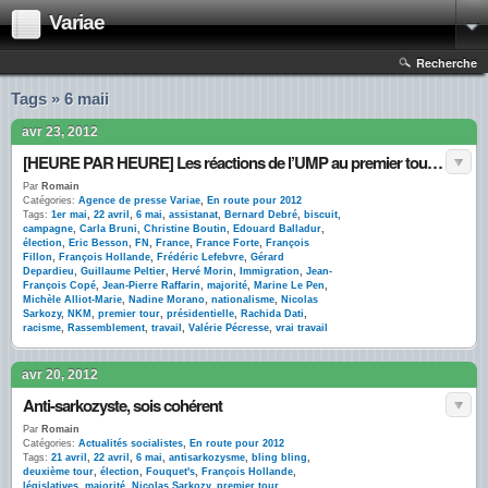
Variae
Recherche
Tags » 6 maii
avr 23, 2012
[HEURE PAR HEURE] Les réactions de l’UMP au premier tour sur Twitter
Par
Romain
Catégories:
Agence de presse Variae
,
En route pour 2012
Tags:
1er mai
,
22 avril
,
6 mai
,
assistanat
,
Bernard Debré
,
biscuit
,
campagne
,
Carla Bruni
,
Christine Boutin
,
Edouard Balladur
,
élection
,
Eric Besson
,
FN
,
France
,
France Forte
,
François
Fillon
,
François Hollande
,
Frédéric Lefebvre
,
Gérard
Depardieu
,
Guillaume Peltier
,
Hervé Morin
,
Immigration
,
Jean-
François Copé
,
Jean-Pierre Raffarin
,
majorité
,
Marine Le Pen
,
Michèle Alliot-Marie
,
Nadine Morano
,
nationalisme
,
Nicolas
Sarkozy
,
NKM
,
premier tour
,
présidentielle
,
Rachida Dati
,
racisme
,
Rassemblement
,
travail
,
Valérie Pécresse
,
vrai travail
avr 20, 2012
Anti-sarkozyste, sois cohérent
Par
Romain
Catégories:
Actualités socialistes
,
En route pour 2012
Tags:
21 avril
,
22 avril
,
6 mai
,
antisarkozysme
,
bling bling
,
deuxième tour
,
élection
,
Fouquet's
,
François Hollande
,
législatives
,
majorité
,
Nicolas Sarkozy
,
premier tour
,