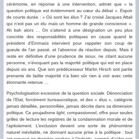
cérémonie, en réponse à une intervention, admet que « la
question politique est évidemment au cœur du débat ». Espoir
de courte durée : « Où sont les élus ? J’ai croisé Jacques Attali
qui n’est pas un élu mais un homme de grande conscience ».
Ah bah alors … On s’attend à une désignation un peu plus
concrète des responsabilités politiques en cause quand le
président d’Emmaüs intervient pour rappeler son coup de
gueule de l’an passé, et l’absence de réaction depuis. Mais il
reste en définitive d’une prudence de sioux, ne citant aucune
personne, n’évoquant pas la majorité politique qui est en place
depuis six ans. Que son prédécesseur Martin Hirsch soit partie
prenante de ladite majorité n’a bien sûr rien à voir avec cette
étonnante retenue …
Psychologisation excessive de la question sociale. Dénonciation
de l’Etat, forcément bureaucratique, et des « élus », catégorie
jamais détaillée, personnifiée, jamais décrite dans sa dimension
politique. Ce poujadisme
light
, compassionnel, offre pour seules
grilles de lecture les registres de la condamnation morale et de
l’apitoiement. L’exclusion devient une sorte de phénomène
naturel inévitable, ne donnant aucune prise à la politique : tout
est renvoyé en dernière analyse à l’individu, sommé d’aider son