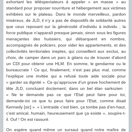
exhortant les téléspectateurs à appeler « en masse » au
standard pour proposer nourriture et hébergement aux victimes
exhibées sur le plateau. Dans le monde merveilleux, pardon
miséreux, de JLD, il n’y a pas de dispositifs de solidarité autres
que ceux reposant sur la générosité d’individu à individu ; la
force publique n’apparaît presque jamais, sinon sous les figures
menaçantes des huissiers, qui débarquent en nombre,
accompagnés de policiers, pour vider les appartements, et des
collectivités territoriales ineptes, qui conseillent aux exclus, au
choix, de camper dans un parc à gitans ou de trouver d’abord
un CDI pour obtenir une HLM. En somme, le gendarme ou le
bureaucrate ! Ce qui, finalement, n’est pas plus mal, comme
l’explique une invitée qui a refusé toute aide sociale pour
« garder sa dignité ». Ce qu’approuve d’un grave hochement de
tête JLD, concluant doctement, dans un bel élan sarkozien :
« Ne te demande pas ce que l’Etat peut faire pour toi,
demande-toi ce que tu peux faire pour l’Etat, comme disait
Kennedy [
sic
] ». « L’entraide c’est bien, ça tombe pas d’en-haut,
c’est amical, humain, heureusement que ça existe », soupire-t-
il. Ouf ! On est rassuré.
On espère quand même un sursaut quand notre maître de