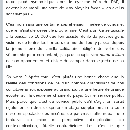
toute plutôt sympathique dans le cynisme bêta du PAF, il
devenait ce mardi une sorte de Max Meynier façon « les exclus
sont sympas ».
C’est non sans une certaine appréhension, mêlée de curiosité,
que je m’installe devant le programme. C’est à un
Ça se discute
à la puissance 10 000 que l’on assiste, défilé de pauvres gens
victimes de toutes les horreurs du monde. Tout y passe, depuis
la jeune mère de famille célibataire obligée de voler des
vêtements pour son enfant, jusqu’au couple viré
manu militari
de son appartement et obligé de camper dans le jardin de sa
fille.
So what
? Après tout, c’est plutôt une bonne chose que la
réalité des conditions de vie d’un nombre grandissant de nos
concitoyens soit exposée au grand jour, à une heure de grande
écoute, sur la deuxième chaîne du pays. Sur le service public.
Mais parce que c’est du service public qu’il s’agit, on serait
également en droit d’espérer un étage supplémentaire à cette
mise en spectacle des misères de pauvres malheureux : une
tentative de mise en perspective, d’explication, de
contextualisation, fût-elle contradictoire. Las, c’est ici que