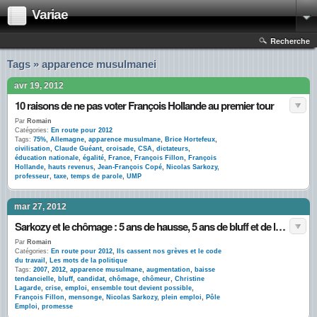
Variae
Recherche
Tags » apparence musulmanei
avr 19, 2012
10 raisons de ne pas voter François Hollande au premier tour
Par
Romain
Catégories:
En route pour 2012
Tags:
75%
,
Allemagne
,
apparence musulmane
,
Brice Hortefeux
,
civilisation
,
Claude Guéant
,
croisade
,
CSA
,
dictateurs
,
éducation nationale
,
égalité
,
France
,
François Fillon
,
François
Hollande
,
hauts revenus
,
Jean-François Copé
,
Nicolas Sarkozy
,
professeur
,
taxe
,
temps de parole
,
UMP
mar 27, 2012
Sarkozy et le chômage : 5 ans de hausse, 5 ans de bluff et de langue de bois
Par
Romain
Catégories:
En route pour 2012
,
Ils cassent nos grèves et le code
du travail
,
Les mots de la politique
Tags:
2007
,
2012
,
apparence musulmane
,
augmentation
,
baisse
tendancielle
,
bluff
,
candidat
,
chômage
,
chômeur
,
Christine
Lagarde
,
crise
,
emploi
,
ensemble tout devient possible
,
François Fillon
,
mensonge
,
Nicolas Sarkozy
,
plein emploi
,
Pôle
Emploi
,
promesse