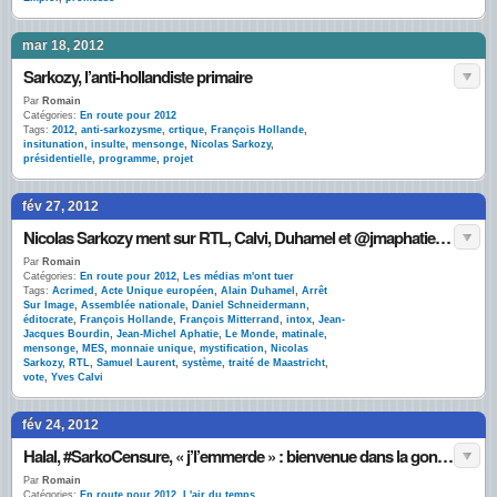
mar 18, 2012
Sarkozy, l’anti-hollandiste primaire
Par
Romain
Catégories:
En route pour 2012
Tags:
2012
,
anti-sarkozysme
,
crtique
,
François Hollande
,
insitunation
,
insulte
,
mensonge
,
Nicolas Sarkozy
,
présidentielle
,
programme
,
projet
fév 27, 2012
Nicolas Sarkozy ment sur RTL, Calvi, Duhamel et @jmaphatie laissent dire
Par
Romain
Catégories:
En route pour 2012
,
Les médias m'ont tuer
Tags:
Acrimed
,
Acte Unique européen
,
Alain Duhamel
,
Arrêt
Sur Image
,
Assemblée nationale
,
Daniel Schneidermann
,
éditocrate
,
François Hollande
,
François Mitterrand
,
intox
,
Jean-
Jacques Bourdin
,
Jean-Michel Aphatie
,
Le Monde
,
matinale
,
mensonge
,
MES
,
monnaie unique
,
mystification
,
Nicolas
Sarkozy
,
RTL
,
Samuel Laurent
,
système
,
traité de Maastricht
,
vote
,
Yves Calvi
fév 24, 2012
Halal, #SarkoCensure, « j’l’emmerde » : bienvenue dans la gonzo-campagne présidentielle
Par
Romain
Catégories:
En route pour 2012
,
L'air du temps