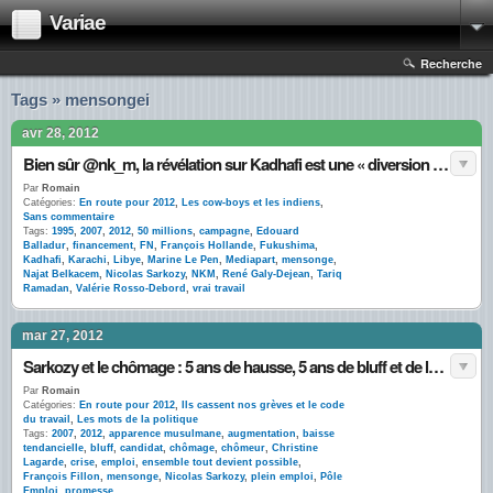
Variae
Recherche
Tags » mensongei
avr 28, 2012
Bien sûr @nk_m, la révélation sur Kadhafi est une « diversion » de la gauche !
Par
Romain
Catégories:
En route pour 2012
,
Les cow-boys et les indiens
,
Sans commentaire
Tags:
1995
,
2007
,
2012
,
50 millions
,
campagne
,
Edouard
Balladur
,
financement
,
FN
,
François Hollande
,
Fukushima
,
Kadhafi
,
Karachi
,
Libye
,
Marine Le Pen
,
Mediapart
,
mensonge
,
Najat Belkacem
,
Nicolas Sarkozy
,
NKM
,
René Galy-Dejean
,
Tariq
Ramadan
,
Valérie Rosso-Debord
,
vrai travail
mar 27, 2012
Sarkozy et le chômage : 5 ans de hausse, 5 ans de bluff et de langue de bois
Par
Romain
Catégories:
En route pour 2012
,
Ils cassent nos grèves et le code
du travail
,
Les mots de la politique
Tags:
2007
,
2012
,
apparence musulmane
,
augmentation
,
baisse
tendancielle
,
bluff
,
candidat
,
chômage
,
chômeur
,
Christine
Lagarde
,
crise
,
emploi
,
ensemble tout devient possible
,
François Fillon
,
mensonge
,
Nicolas Sarkozy
,
plein emploi
,
Pôle
Emploi
,
promesse