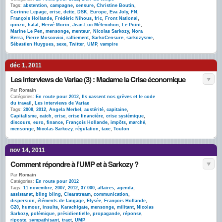
Tags:
abstention
,
campagne
,
censure
,
Christine Boutin
,
Corinne Lepage
,
crise
,
dette
,
DSK
,
Europe
,
Eva Joly
,
FN
,
François Hollande
,
Frédéric Nihous
,
fric
,
Front National
,
gonzo
,
halal
,
Hervé Morin
,
Jean-Luc Mélenchon
,
Le Point
,
Marine Le Pen
,
mensonge
,
menteur
,
Nicolas Sarkozy
,
Nora
Berra
,
Pierre Moscovici
,
ralliement
,
SarkoCensure
,
sarkozysme
,
Sébastien Huygues
,
sexe
,
Twitter
,
UMP
,
vampire
déc 1, 2011
Les interviews de Variae (3) : Madame la Crise économique
Par
Romain
Catégories:
En route pour 2012
,
Ils cassent nos grèves et le code
du travail
,
Les interviews de Variae
Tags:
2008
,
2012
,
Angela Merkel
,
austérité
,
capitaine
,
Capitalisme
,
catch
,
crise
,
crise financière
,
crise systémique
,
discours
,
euro
,
finance
,
François Hollande
,
impôts
,
marché
,
mensonge
,
Nicolas Sarkozy
,
régulation
,
taxe
,
Toulon
nov 14, 2011
Comment répondre à l’UMP et à Sarkozy ?
Par
Romain
Catégories:
En route pour 2012
Tags:
11 novembre
,
2007
,
2012
,
37 000
,
affaires
,
agenda
,
assistanat
,
bling bling
,
Clearstream
,
communication
,
dispersion
,
éléments de langage
,
Elysée
,
François Hollande
,
G20
,
humour
,
insulte
,
Karachigate
,
mensonge
,
militant
,
Nicolas
Sarkozy
,
polémique
,
présidientielle
,
propagande
,
réponse
,
riposte
,
sympathisant
,
tract
,
UMP