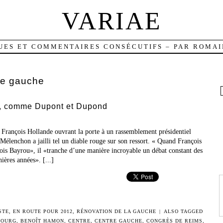
VARIAE
UES ET COMMENTAIRES CONSÉCUTIFS – PAR ROMAI
re gauche
, comme Dupont et Dupond
 François Hollande ouvrant la porte à un rassemblement présidentiel
élenchon a jailli tel un diable rouge sur son ressort. « Quand François
ois Bayrou», il «tranche d’une manière incroyable un débat constant des
nières années». [...]
STE
,
EN ROUTE POUR 2012
,
RÉNOVATION DE LA GAUCHE
|
ALSO TAGGED
BOURG
,
BENOÎT HAMON
,
CENTRE
,
CENTRE GAUCHE
,
CONGRÈS DE REIMS
,