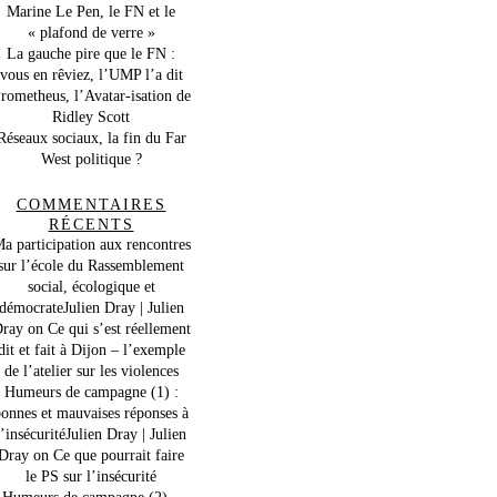
Marine Le Pen, le FN et le
« plafond de verre »
La gauche pire que le FN :
vous en rêviez, l’UMP l’a dit
rometheus, l’Avatar-isation de
Ridley Scott
Réseaux sociaux, la fin du Far
West politique ?
COMMENTAIRES
RÉCENTS
a participation aux rencontres
sur l’école du Rassemblement
social, écologique et
démocrateJulien Dray | Julien
ray
on
Ce qui s’est réellement
dit et fait à Dijon – l’exemple
de l’atelier sur les violences
Humeurs de campagne (1) :
onnes et mauvaises réponses à
l’insécuritéJulien Dray | Julien
Dray
on
Ce que pourrait faire
le PS sur l’insécurité
Humeurs de campagne (2) –