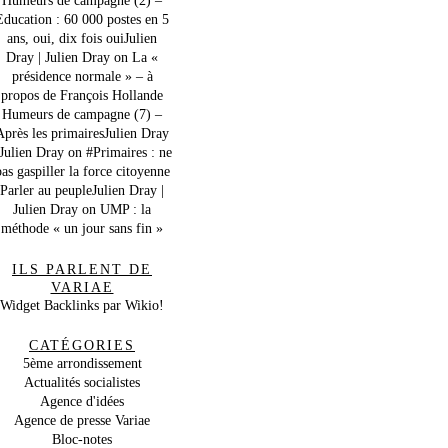
Education : 60 000 postes en 5
ans, oui, dix fois ouiJulien
Dray | Julien Dray
on
La «
présidence normale » – à
propos de François Hollande
Humeurs de campagne (7) –
Après les primairesJulien Dray
 Julien Dray
on
#Primaires : ne
as gaspiller la force citoyenne
Parler au peupleJulien Dray |
Julien Dray
on
UMP : la
méthode « un jour sans fin »
ILS PARLENT DE
VARIAE
Widget Backlinks par Wikio!
CATÉGORIES
5ème arrondissement
Actualités socialistes
Agence d'idées
Agence de presse Variae
Bloc-notes