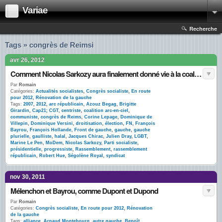
Variae
Recherche
Tags » congrès de Reimsi
avr 26, 2012
Comment Nicolas Sarkozy aura finalement donné vie à la coalition arc-en-ciel … contre lui
Par
Romain
Catégories:
Actualités socialistes
,
Congrès socialiste
,
En route
pour 2012
,
Rénovation de la gauche
Tags:
2007
,
2012
,
arc républicain
,
Azouz Begag
,
Brigitte
Girardin
,
Cap21; CGT
,
centriste
,
coalition arc-en-ciel
,
communiste
,
congrès de Reims
,
Corine Lepage
,
Dominique de
Villepin
,
Dominique Versini
,
droitisation
,
élection
,
FN
,
François
Bayrou
,
François Hollande
,
Front de gauche
,
gauche
,
gauche
plurielle
,
gaulliste
,
halal
,
Jacques Chirac
,
Julien Dray
,
LGBT
,
Marine Le Pen
,
MoDem
,
Nicolas Sarkozy
,
Parti socialiste
,
présidentielle
,
progressiste
,
Rassemblement
,
rassemblement
républicain
,
Robert Hue
,
Ségolène Royal
,
syndicat
nov 30, 2011
Mélenchon et Bayrou, comme Dupont et Dupond
Par
Romain
Catégories:
Congrès socialiste
,
En route pour 2012
,
Rénovation
de la gauche
Tags:
alliance
,
Arnaud Montebourg
,
autre gauche
,
Benoît