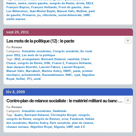
Hamon
,
centre
,
centre gauche
,
congrès de Reims
,
droite
,
EELV
,
François Bayrou
,
François Hollande
,
Front de gauche
,
Jean-
Luc Mélenchon
,
Jean-Michel Baylet
,
Manuel Valls
,
MoDem
,
parti
de gauche
,
Primaires
,
ps
,
réformiste
,
social-démocrate
,
UMP
,
vieille maison
sept 20, 2011
Les mots de la politique (12) : le pacte
Par
Romain
Catégories:
Actualités socialistes
,
Congrès socialiste
,
En route
pour 2012
,
Les mots de la politique
Tags:
2012
,
arrangement
,
Bertrand Delanoë
,
candidat
,
Claire
Chazal
,
congrès de Reims
,
DSK
,
France 2
,
François Hollande
,
Jean-Jacques Bourdin
,
Laurent Fabius
,
Laurent Ruquier
,
Manuel Valls
,
Marrakech
,
Martine Aubry
,
ONPC
,
pacte
,
premier
secrétaire
,
présidentielle
,
Rassemblement
,
RMC
,
ryad
,
Ségolène
Royal
,
Sofitel
,
TF1
,
unité
fév 8, 2009
Contre-plan de relance socialiste : le matériel militant au banc d’essai
Par
Romain
Catégories:
Actualités socialistes
,
Geekitude
Tags:
4uatre
,
Bertrand Delanoë
,
Christophe Borgel
,
congrès
,
congrès de Reims
,
congrès de Rennes
,
crise
,
Facebook
,
Hebdo
des socialistes
,
Martine Aubry
,
Parti socialiste
,
plan de relance
,
réseaux sociaux
,
Ségolène Royal
,
Séguela
,
UMP
,
web 2.0