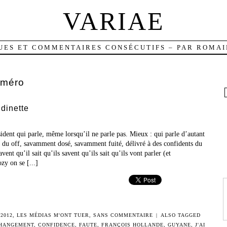
VARIAE
UES ET COMMENTAIRES CONSÉCUTIFS – PAR ROMAI
iméro
dinette
dent qui parle, même lorsqu’il ne parle pas. Mieux : qui parle d’autant
e du off, savamment dosé, savamment fuité, délivré à des confidents du
avent qu’il sait qu’ils savent qu’ils sait qu’ils vont parler (et
y on se [...]
2012
,
LES MÉDIAS M'ONT TUER
,
SANS COMMENTAIRE
|
ALSO TAGGED
HANGEMENT
,
CONFIDENCE
,
FAUTE
,
FRANÇOIS HOLLANDE
,
GUYANE
,
J'AI