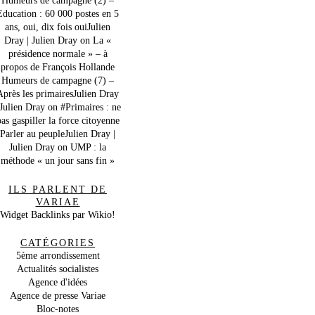
Education : 60 000 postes en 5
ans, oui, dix fois ouiJulien
Dray | Julien Dray
on
La «
présidence normale » – à
propos de François Hollande
Humeurs de campagne (7) –
Après les primairesJulien Dray
 Julien Dray
on
#Primaires : ne
as gaspiller la force citoyenne
Parler au peupleJulien Dray |
Julien Dray
on
UMP : la
méthode « un jour sans fin »
ILS PARLENT DE
VARIAE
Widget Backlinks par Wikio!
CATÉGORIES
5ème arrondissement
Actualités socialistes
Agence d'idées
Agence de presse Variae
Bloc-notes