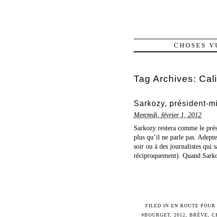
CHOSES V
Tag Archives:
Cal
Sarkozy, président-mi
Mercredi, février 1, 2012
Sarkozy restera comme le prési
plus qu’il ne parle pas. Adept
soir ou à des journalistes qui s
réciproquement). Quand Sarkoz
FILED IN
EN ROUTE POUR 
#BOURGET
,
2012
,
BRÈVE
,
C