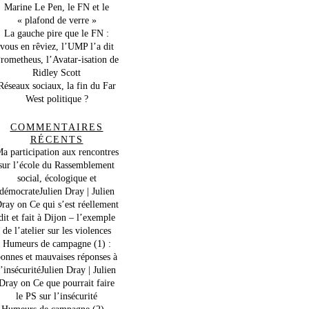
Marine Le Pen, le FN et le
« plafond de verre »
La gauche pire que le FN :
vous en rêviez, l’UMP l’a dit
rometheus, l’Avatar-isation de
Ridley Scott
Réseaux sociaux, la fin du Far
West politique ?
COMMENTAIRES
RÉCENTS
a participation aux rencontres
sur l’école du Rassemblement
social, écologique et
démocrateJulien Dray | Julien
ray
on
Ce qui s’est réellement
dit et fait à Dijon – l’exemple
de l’atelier sur les violences
Humeurs de campagne (1) :
onnes et mauvaises réponses à
l’insécuritéJulien Dray | Julien
Dray
on
Ce que pourrait faire
le PS sur l’insécurité
Humeurs de campagne (2) –