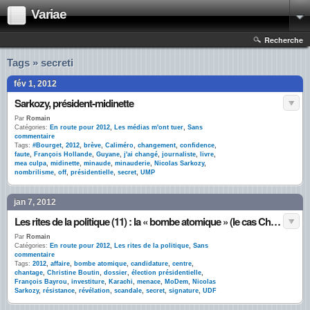
Variae
Recherche
Tags » secreti
fév 1, 2012
Sarkozy, président-midinette
Par
Romain
Catégories:
En route pour 2012
,
Les médias m'ont tuer
,
Sans
commentaire
Tags:
#Bourget
,
2012
,
brève
,
Caliméro
,
changement
,
confidence
,
faute
,
François Hollande
,
Guyane
,
j'ai changé
,
journaliste
,
livre
,
mea culpa
,
midinette
,
minaude
,
minauderie
,
Nicolas Sarkozy
,
nombrilisme
,
off
,
présidentielle
,
secret
,
UMP
jan 7, 2012
Les rites de la politique (11) : la « bombe atomique » (le cas Christine Boutin)
Par
Romain
Catégories:
En route pour 2012
,
Les rites de la politique
,
Sans
commentaire
Tags:
2012
,
affaire
,
bombe atomique
,
candidature
,
centre
,
chantage
,
Christine Boutin
,
dossier
,
élection présidentielle
,
François Bayrou
,
investiture
,
Karachi
,
menace
,
MoDem
,
Nicolas
Sarkozy
,
résistance
,
révélation
,
scandale
,
secret
,
signature
,
UDF