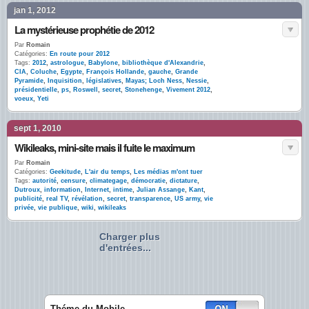
jan 1, 2012
La mystérieuse prophétie de 2012
Par
Romain
Catégories:
En route pour 2012
Tags:
2012
,
astrologue
,
Babylone
,
bibliothèque d'Alexandrie
,
CIA
,
Coluche
,
Egypte
,
François Hollande
,
gauche
,
Grande
Pyramide
,
Inquisition
,
législatives
,
Mayas; Loch Ness
,
Nessie
,
présidentielle
,
ps
,
Roswell
,
secret
,
Stonehenge
,
Vivement 2012
,
voeux
,
Yeti
sept 1, 2010
Wikileaks, mini-site mais il fuite le maximum
Par
Romain
Catégories:
Geekitude
,
L'air du temps
,
Les médias m'ont tuer
Tags:
autorité
,
censure
,
climategage
,
démocratie
,
dictature
,
Dutroux
,
information
,
Internet
,
intime
,
Julian Assange
,
Kant
,
publicité
,
real TV
,
révélation
,
secret
,
transparence
,
US army
,
vie
privée
,
vie publique
,
wiki
,
wikileaks
Charger plus
d'entrées...
Théme du Mobile