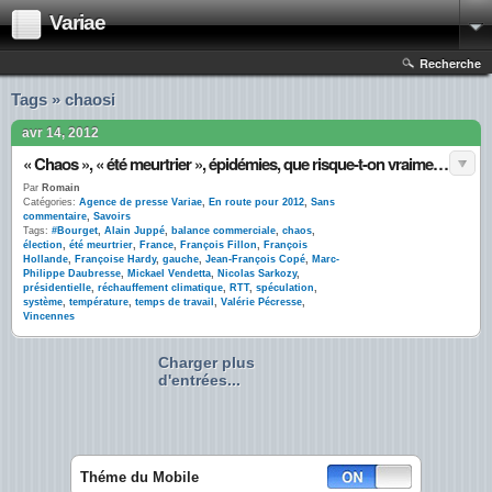
Variae
Recherche
Tags » chaosi
avr 14, 2012
« Chaos », « été meurtrier », épidémies, que risque-t-on vraiment en cas de victoire de la gauche ?
Par
Romain
Catégories:
Agence de presse Variae
,
En route pour 2012
,
Sans
commentaire
,
Savoirs
Tags:
#Bourget
,
Alain Juppé
,
balance commerciale
,
chaos
,
élection
,
été meurtrier
,
France
,
François Fillon
,
François
Hollande
,
Françoise Hardy
,
gauche
,
Jean-François Copé
,
Marc-
Philippe Daubresse
,
Mickael Vendetta
,
Nicolas Sarkozy
,
présidentielle
,
réchauffement climatique
,
RTT
,
spéculation
,
système
,
température
,
temps de travail
,
Valérie Pécresse
,
Vincennes
Charger plus
d'entrées...
Théme du Mobile