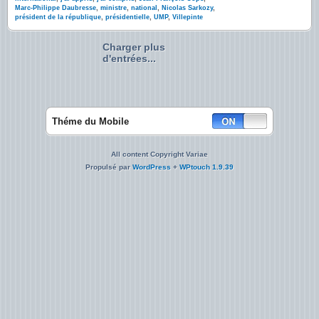
Marc-Philippe Daubresse
,
ministre
,
national
,
Nicolas Sarkozy
,
président de la république
,
présidentielle
,
UMP
,
Villepinte
Charger plus
d'entrées...
Théme du Mobile
All content Copyright Variae
Propulsé par
WordPress
+
WPtouch 1.9.39