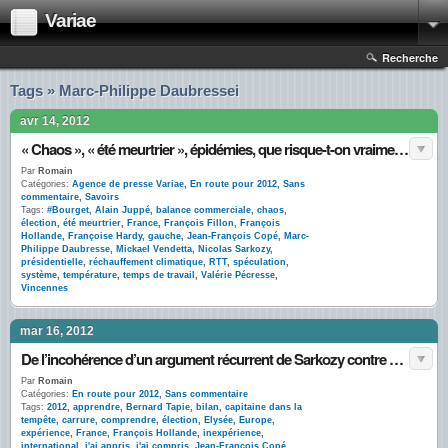
Variae
Recherche
Tags » Marc-Philippe Daubressei
avr 14, 2012
« Chaos », « été meurtrier », épidémies, que risque-t-on vraiment en cas de victoire de la gauche ?
Par
Romain
Catégories:
Agence de presse Variae
,
En route pour 2012
,
Sans
commentaire
,
Savoirs
Tags:
#Bourget
,
Alain Juppé
,
balance commerciale
,
chaos
,
élection
,
été meurtrier
,
France
,
François Fillon
,
François
Hollande
,
Françoise Hardy
,
gauche
,
Jean-François Copé
,
Marc-
Philippe Daubresse
,
Mickael Vendetta
,
Nicolas Sarkozy
,
présidentielle
,
réchauffement climatique
,
RTT
,
spéculation
,
système
,
température
,
temps de travail
,
Valérie Pécresse
,
Vincennes
mar 16, 2012
De l’incohérence d’un argument récurrent de Sarkozy contre François Hollande
Par
Romain
Catégories:
En route pour 2012
,
Sans commentaire
Tags:
2012
,
apprendre
,
Bernard Tapie
,
bilan
,
capitaine dans la
tempête
,
carrure
,
comprendre
,
élection
,
Elysée
,
Europe
,
expérience
,
France
,
François Hollande
,
inexpérience
,
international
,
j'ai appris
,
j'ai compris
,
Jean-François Copé
,