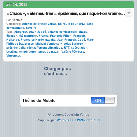
avr 14, 2012
« Chaos », « été meurtrier », épidémies, que risque-t-on vraiment en cas de victoire de la gauche ?
Par
Romain
Catégories:
Agence de presse Variae
,
En route pour 2012
,
Sans
commentaire
,
Savoirs
Tags:
#Bourget
,
Alain Juppé
,
balance commerciale
,
chaos
,
élection
,
été meurtrier
,
France
,
François Fillon
,
François
Hollande
,
Françoise Hardy
,
gauche
,
Jean-François Copé
,
Marc-
Philippe Daubresse
,
Mickael Vendetta
,
Nicolas Sarkozy
,
présidentielle
,
réchauffement climatique
,
RTT
,
spéculation
,
système
,
température
,
temps de travail
,
Valérie Pécresse
,
Vincennes
Charger plus
d'entrées...
Théme du Mobile
All content Copyright Variae
Propulsé par
WordPress
+
WPtouch 1.9.39