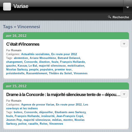
Variae
Recherche
Tags » Vincennesi
avr 16, 2012
C’était #Vincennes
Par
Romain
Catégories:
Actualités socialistes
,
En route pour 2012
Tags:
abstention
,
Ariane Mnouchkine
,
Betrand Delanoë
,
changement
,
Concorde
,
élection
,
foule
,
François Hollande
,
gauche
,
Kassav
,
Le Bal
,
majorité silencieuse
,
mobilisation
,
Nicolas Sarkozy
,
peuple; populaire
,
premier tour
,
présidentielle
,
Rassemblement
,
Théâtre du Soleil
,
Vincennes
avr 15, 2012
Drame à la Concorde : la majorité silencieuse tente de « dépouiller » la Rolex de Sarkozy
Par
Romain
Catégories:
Agence de presse Variae
,
En route pour 2012
,
Les
cow-boys et les indiens
Tags:
bobos
,
Concorde
,
dépouiller
,
Etudiants avec Sarkozy
,
foule
,
François Hollande
,
insécurité
,
Jean-François Copé
,
Jeunes Pop
,
majorité silencieuse
,
médias
,
montre
,
Nicolas
Sarkozy
,
police
,
racaille
,
Rolex
,
Vincennes