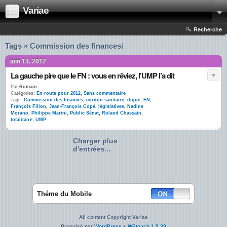
Variae
Recherche
Tags » Commission des financesi
juin 13, 2012
La gauche pire que le FN : vous en rêviez, l’UMP l’a dit
Par
Romain
Catégories:
En route pour 2012
,
Sans commentaire
Tags:
Commission des finances
,
cordon sanitaire
,
digue
,
FN
,
François Fillon
,
Jean-François Copé
,
législatives
,
Nadine
Morano
,
Philippe Marini
,
Public Sénat
,
Roland Chassain
,
totalitaire
,
UMP
Charger plus
d'entrées...
Théme du Mobile
All content Copyright Variae
Propulsé par
WordPress
+
WPtouch 1.9.39