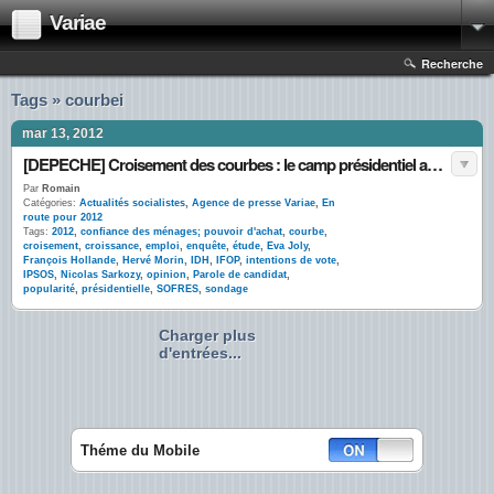
Variae
Recherche
Tags » courbei
mar 13, 2012
[DEPECHE] Croisement des courbes : le camp présidentiel annonce de « nouvelles surprises »
Par
Romain
Catégories:
Actualités socialistes
,
Agence de presse Variae
,
En
route pour 2012
Tags:
2012
,
confiance des ménages; pouvoir d'achat
,
courbe
,
croisement
,
croissance
,
emploi
,
enquête
,
étude
,
Eva Joly
,
François Hollande
,
Hervé Morin
,
IDH
,
IFOP
,
intentions de vote
,
IPSOS
,
Nicolas Sarkozy
,
opinion
,
Parole de candidat
,
popularité
,
présidentielle
,
SOFRES
,
sondage
Charger plus
d'entrées...
Théme du Mobile