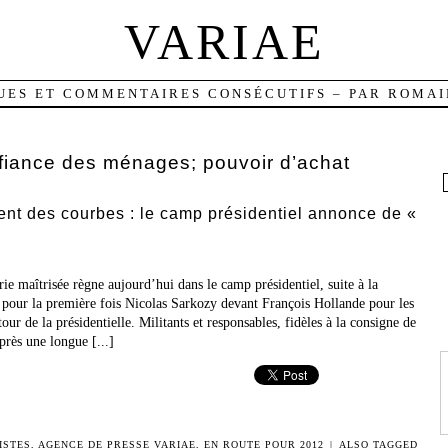
VARIAE
UES ET COMMENTAIRES CONSÉCUTIFS – PAR ROMAI
fiance des ménages; pouvoir d’achat
t des courbes : le camp présidentiel annonce de «
aîtrisée règne aujourd’hui dans le camp présidentiel, suite à la
 pour la première fois Nicolas Sarkozy devant François Hollande pour les
our de la présidentielle. Militants et responsables, fidèles à la consigne de
après une longue [...]
ISTES
,
AGENCE DE PRESSE VARIAE
,
EN ROUTE POUR 2012
|
ALSO TAGGED