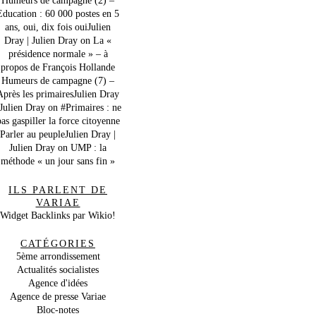
Education : 60 000 postes en 5
ans, oui, dix fois ouiJulien
Dray | Julien Dray
on
La «
présidence normale » – à
propos de François Hollande
Humeurs de campagne (7) –
Après les primairesJulien Dray
 Julien Dray
on
#Primaires : ne
as gaspiller la force citoyenne
Parler au peupleJulien Dray |
Julien Dray
on
UMP : la
méthode « un jour sans fin »
ILS PARLENT DE
VARIAE
Widget Backlinks par Wikio!
CATÉGORIES
5ème arrondissement
Actualités socialistes
Agence d'idées
Agence de presse Variae
Bloc-notes