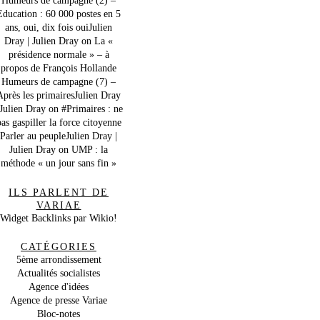
Education : 60 000 postes en 5
ans, oui, dix fois ouiJulien
Dray | Julien Dray
on
La «
présidence normale » – à
propos de François Hollande
Humeurs de campagne (7) –
Après les primairesJulien Dray
 Julien Dray
on
#Primaires : ne
as gaspiller la force citoyenne
Parler au peupleJulien Dray |
Julien Dray
on
UMP : la
méthode « un jour sans fin »
ILS PARLENT DE
VARIAE
Widget Backlinks par Wikio!
CATÉGORIES
5ème arrondissement
Actualités socialistes
Agence d'idées
Agence de presse Variae
Bloc-notes