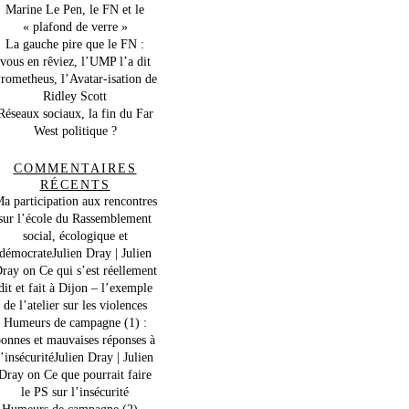
Marine Le Pen, le FN et le
« plafond de verre »
La gauche pire que le FN :
vous en rêviez, l’UMP l’a dit
rometheus, l’Avatar-isation de
Ridley Scott
Réseaux sociaux, la fin du Far
West politique ?
COMMENTAIRES
RÉCENTS
a participation aux rencontres
sur l’école du Rassemblement
social, écologique et
démocrateJulien Dray | Julien
ray
on
Ce qui s’est réellement
dit et fait à Dijon – l’exemple
de l’atelier sur les violences
Humeurs de campagne (1) :
onnes et mauvaises réponses à
l’insécuritéJulien Dray | Julien
Dray
on
Ce que pourrait faire
le PS sur l’insécurité
Humeurs de campagne (2) –