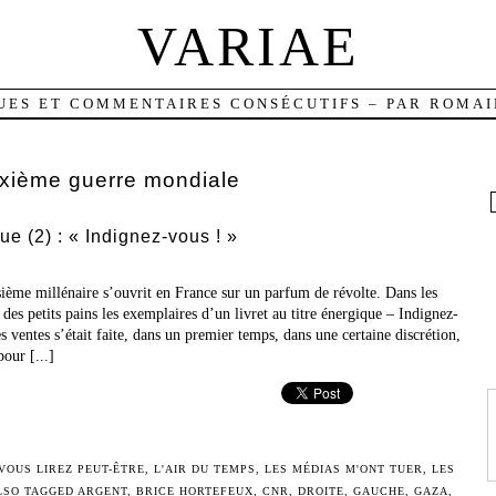
VARIAE
UES ET COMMENTAIRES CONSÉCUTIFS – PAR ROMAI
xième guerre mondiale
ue (2) : « Indignez-vous ! »
ième millénaire s’ouvrit en France sur un parfum de révolte. Dans les
des petits pains les exemplaires d’un livret au titre énergique – Indignez-
es ventes s’était faite, dans un premier temps, dans une certaine discrétion,
pour [...]
 VOUS LIREZ PEUT-ÊTRE
,
L'AIR DU TEMPS
,
LES MÉDIAS M'ONT TUER
,
LES
LSO TAGGED
ARGENT
,
BRICE HORTEFEUX
,
CNR
,
DROITE
,
GAUCHE
,
GAZA
,