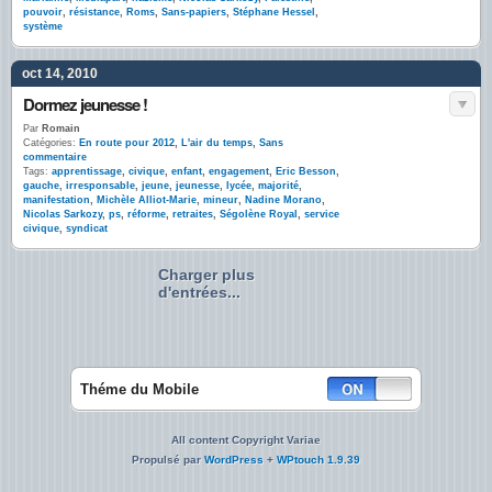
pouvoir
,
résistance
,
Roms
,
Sans-papiers
,
Stéphane Hessel
,
système
oct 14, 2010
Dormez jeunesse !
Par
Romain
Catégories:
En route pour 2012
,
L'air du temps
,
Sans
commentaire
Tags:
apprentissage
,
civique
,
enfant
,
engagement
,
Eric Besson
,
gauche
,
irresponsable
,
jeune
,
jeunesse
,
lycée
,
majorité
,
manifestation
,
Michèle Alliot-Marie
,
mineur
,
Nadine Morano
,
Nicolas Sarkozy
,
ps
,
réforme
,
retraites
,
Ségolène Royal
,
service
civique
,
syndicat
Charger plus
d'entrées...
Théme du Mobile
All content Copyright Variae
Propulsé par
WordPress
+
WPtouch 1.9.39