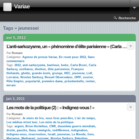
Variae
Recherche
Tags » jeunessei
avr 5, 2012
L’anti-sarkozysme, un « phénomène d’élite parisienne » (Carla Bruni) : l’OPIF confirme
Par
Romain
Catégories:
Agence de presse Variae
,
En route pour 2012
,
Sans
commentaire
Tags:
2012
,
anti-sarkozysme
,
banlieue
,
bobo
,
Carla Bruni
,
Carla
Sarkozy
,
confiance
,
élection
,
élite parisienne
,
François
Hollande
,
ghetto
,
grande école
,
grunge
,
HEC
,
jeunesse
,
Lidl
,
Lorraine
,
Nicolas Sarkozy
,
Nouvel Observateur
,
OPIF
,
ouvrier
,
Pôle Emploi
,
popularité
,
première dame
,
présidentielle
,
rentier
,
terrain
jan 3, 2011
Les mots de la politique (2) : « Indignez-vous ! »
Par
Romain
Catégories:
Je viens de lire, vous lirez peut-être
,
L'air du temps
,
Les médias m'ont tuer
,
Les mots de la politique
Tags:
argent
,
Brice Hortefeux
,
CNR
,
deuxième guerre mondiale
,
droite
,
gauche
,
Gaza
,
immigrés
,
indifférence
,
indignation
,
Indignez-vous
,
insurrection
,
Israël
,
jeunesse
,
Le Monde
,
livre
,
Marianne
,
Mediapart
,
nazisme
,
Nicolas Sarkozy
,
Palestine
,