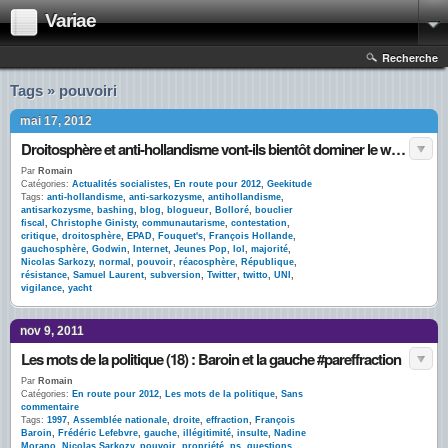
Variae
Recherche
Tags » pouvoiri
mai 17, 2012
Droitosphère et anti-hollandisme vont-ils bientôt dominer le web ?
Par
Romain
Catégories:
Actualités socialistes
,
En route pour 2012
,
Geekitude
Tags:
anti-hollandisme
,
anti-sarkozysme
,
antihollandisme
,
antisarkozysme
,
bashing
,
blog
,
blogueur
,
Bolloré
,
bouclier
fiscal
,
Christophe Ginisty
,
communautarisme
,
contestation
,
critique
,
droitosphère
,
EPAD
,
Fouquet's
,
François Hollande
,
gauchosphère
,
Godwin
,
Internet
,
Jeunes Pop
,
lol
,
majorité
,
Nicolas Sarkozy
,
normal
,
pouvoir
,
réacosphère
,
République
,
résistance
,
Samuel Laurent
,
subversion
,
Twitter
,
twitto
,
UNI
,
vigilance
,
yacht
nov 9, 2011
Les mots de la politique (18) : Baroin et la gauche #pareffraction
Par
Romain
Catégories:
En route pour 2012
,
Les mots de la politique
,
Sans
commentaire
Tags:
1997
,
Assemblée nationale
,
droite
,
effraction
,
François
Baroin
,
Frédéric Lefebvre
,
gauche
,
illégitimité
,
insulte
,
Nadine
Morano
,
Nicolas Sarkozy
,
pouvoir
,
propriété
,
ps
,
questions