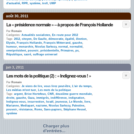
d'actualité
,
RPR
,
système
,
troll
,
UMP
août 30, 2011
La « présidence normale » – à propos de François Hollande
Par
Romain
Catégories:
Actualités socialistes
,
En route pour 2012
Tags:
2012
,
citoyen
,
De Gaulle
,
démocratie
,
égalité
,
élection
,
Elysée
,
François Hollande
,
François Mitterrand
,
gauche
,
humour
,
monarchie
,
Nicolas Sarkozy
,
normal
,
normalité
,
omniprésident
,
pouvoir
,
présidentielle
,
Primaires
,
ps
,
République
,
sacré
,
suffrage universel
jan 3, 2011
Les mots de la politique (2) : « Indignez-vous ! »
Par
Romain
Catégories:
Je viens de lire, vous lirez peut-être
,
L'air du temps
,
Les médias m'ont tuer
,
Les mots de la politique
Tags:
argent
,
Brice Hortefeux
,
CNR
,
deuxième guerre mondiale
,
droite
,
gauche
,
Gaza
,
immigrés
,
indifférence
,
indignation
,
Indignez-vous
,
insurrection
,
Israël
,
jeunesse
,
Le Monde
,
livre
,
Marianne
,
Mediapart
,
nazisme
,
Nicolas Sarkozy
,
Palestine
,
pouvoir
,
résistance
,
Roms
,
Sans-papiers
,
Stéphane Hessel
,
système
Charger plus
d'entrées...