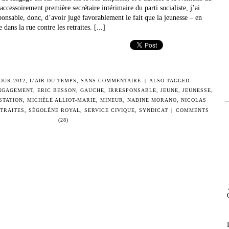
accessoirement première secrétaire intérimaire du parti socialiste, j’ai
nsable, donc, d’avoir jugé favorablement le fait que la jeunesse – en
dans la rue contre les retraites. [...]
OUR 2012
,
L'AIR DU TEMPS
,
SANS COMMENTAIRE
|
ALSO TAGGED
NGAGEMENT
,
ERIC BESSON
,
GAUCHE
,
IRRESPONSABLE
,
JEUNE
,
JEUNESSE
,
STATION
,
MICHÈLE ALLIOT-MARIE
,
MINEUR
,
NADINE MORANO
,
NICOLAS
TRAITES
,
SÉGOLÈNE ROYAL
,
SERVICE CIVIQUE
,
SYNDICAT
|
COMMENTS
(28)