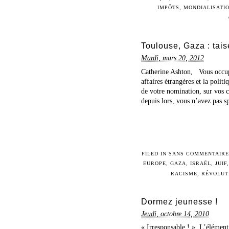
IMPÔTS
,
MONDIALISATI
Toulouse, Gaza : tai
Mardi, mars 20, 2012
Catherine Ashton, Vous occupe
affaires étrangères et la politi
de votre nomination, sur vos c
depuis lors, vous n’avez pas sp
FILED IN
SANS COMMENTAIR
EUROPE
,
GAZA
,
ISRAËL
,
JUIF
RACISME
,
RÉVOLUT
Dormez jeunesse !
Jeudi, octobre 14, 2010
« Irresponsable ! ». L’élément 