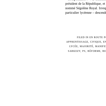
président de la République, et 
nommé Ségolène Royal. Irrespo
particulier lycéenne – descende 
FILED IN
EN ROUTE P
APPRENTISSAGE
,
CIVIQUE
,
E
LYCÉE
,
MAJORITÉ
,
MANIFE
SARKOZY
,
PS
,
RÉFORME
,
RE