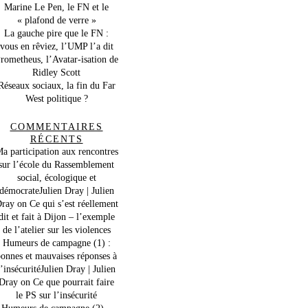
Marine Le Pen, le FN et le
« plafond de verre »
La gauche pire que le FN :
vous en rêviez, l’UMP l’a dit
rometheus, l’Avatar-isation de
Ridley Scott
Réseaux sociaux, la fin du Far
West politique ?
COMMENTAIRES
RÉCENTS
a participation aux rencontres
sur l’école du Rassemblement
social, écologique et
démocrateJulien Dray | Julien
ray
on
Ce qui s’est réellement
dit et fait à Dijon – l’exemple
de l’atelier sur les violences
Humeurs de campagne (1) :
onnes et mauvaises réponses à
l’insécuritéJulien Dray | Julien
Dray
on
Ce que pourrait faire
le PS sur l’insécurité
Humeurs de campagne (2) –