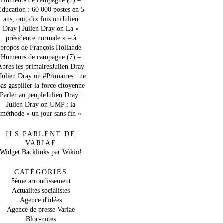
Education : 60 000 postes en 5
ans, oui, dix fois ouiJulien
Dray | Julien Dray
on
La «
présidence normale » – à
propos de François Hollande
Humeurs de campagne (7) –
Après les primairesJulien Dray
 Julien Dray
on
#Primaires : ne
as gaspiller la force citoyenne
Parler au peupleJulien Dray |
Julien Dray
on
UMP : la
méthode « un jour sans fin »
ILS PARLENT DE
VARIAE
Widget Backlinks par Wikio!
CATÉGORIES
5ème arrondissement
Actualités socialistes
Agence d'idées
Agence de presse Variae
Bloc-notes