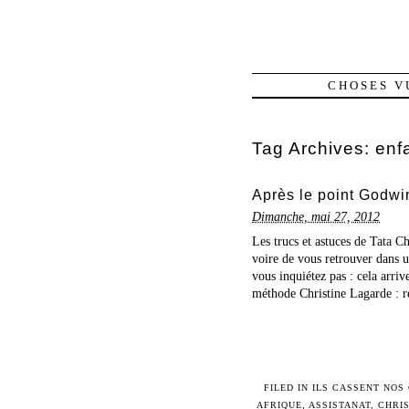
CHOSES V
Tag Archives:
enf
Après le point Godwin
Dimanche, mai 27, 2012
Les trucs et astuces de Tata C
voire de vous retrouver dans 
vous inquiétez pas : cela arri
méthode Christine Lagarde : re
FILED IN
ILS CASSENT NOS
AFRIQUE
,
ASSISTANAT
,
CHRI