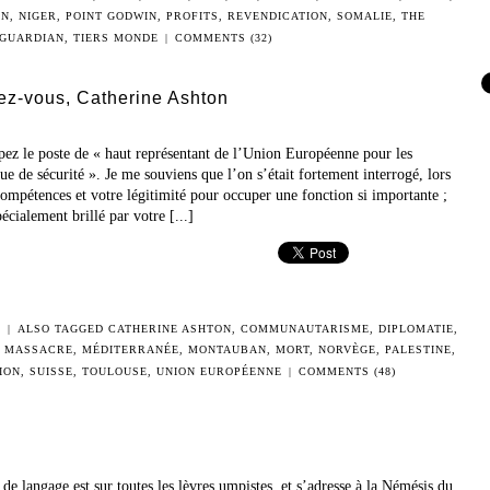
ON
,
NIGER
,
POINT GODWIN
,
PROFITS
,
REVENDICATION
,
SOMALIE
,
THE
GUARDIAN
,
TIERS MONDE
|
COMMENTS (32)
sez-vous, Catherine Ashton
z le poste de « haut représentant de l’Union Européenne pour les
que de sécurité‎ ». Je me souviens que l’on s’était fortement interrogé, lors
ompétences et votre légitimité pour occuper une fonction si importante ;
écialement brillé par votre [...]
E
|
ALSO TAGGED
CATHERINE ASHTON
,
COMMUNAUTARISME
,
DIPLOMATIE
,
,
MASSACRE
,
MÉDITERRANÉE
,
MONTAUBAN
,
MORT
,
NORVÈGE
,
PALESTINE
,
ION
,
SUISSE
,
TOULOUSE
,
UNION EUROPÉENNE
|
COMMENTS (48)
de langage est sur toutes les lèvres umpistes, et s’adresse à la Némésis du