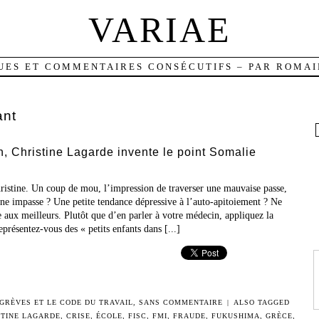
VARIAE
UES ET COMMENTAIRES CONSÉCUTIFS – PAR ROMAI
ant
, Christine Lagarde invente le point Somalie
hristine. Un coup de mou, l’impression de traverser une mauvaise passe,
une impasse ? Une petite tendance dépressive à l’auto-apitoiement ? Ne
ve aux meilleurs. Plutôt que d’en parler à votre médecin, appliquez la
présentez-vous des « petits enfants dans [...]
 GRÈVES ET LE CODE DU TRAVAIL
,
SANS COMMENTAIRE
|
ALSO TAGGED
STINE LAGARDE
,
CRISE
,
ÉCOLE
,
FISC
,
FMI
,
FRAUDE
,
FUKUSHIMA
,
GRÈCE
,