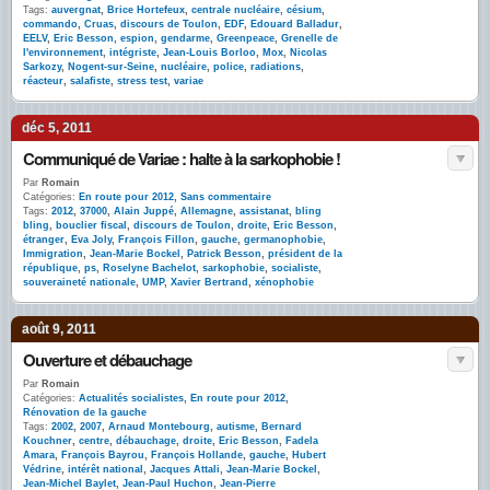
Tags:
auvergnat
,
Brice Hortefeux
,
centrale nucléaire
,
césium
,
commando
,
Cruas
,
discours de Toulon
,
EDF
,
Edouard Balladur
,
EELV
,
Eric Besson
,
espion
,
gendarme
,
Greenpeace
,
Grenelle de
l'environnement
,
intégriste
,
Jean-Louis Borloo
,
Mox
,
Nicolas
Sarkozy
,
Nogent-sur-Seine
,
nucléaire
,
police
,
radiations
,
réacteur
,
salafiste
,
stress test
,
variae
déc 5, 2011
Communiqué de Variae : halte à la sarkophobie !
Par
Romain
Catégories:
En route pour 2012
,
Sans commentaire
Tags:
2012
,
37000
,
Alain Juppé
,
Allemagne
,
assistanat
,
bling
bling
,
bouclier fiscal
,
discours de Toulon
,
droite
,
Eric Besson
,
étranger
,
Eva Joly
,
François Fillon
,
gauche
,
germanophobie
,
Immigration
,
Jean-Marie Bockel
,
Patrick Besson
,
président de la
république
,
ps
,
Roselyne Bachelot
,
sarkophobie
,
socialiste
,
souveraineté nationale
,
UMP
,
Xavier Bertrand
,
xénophobie
août 9, 2011
Ouverture et débauchage
Par
Romain
Catégories:
Actualités socialistes
,
En route pour 2012
,
Rénovation de la gauche
Tags:
2002
,
2007
,
Arnaud Montebourg
,
autisme
,
Bernard
Kouchner
,
centre
,
débauchage
,
droite
,
Eric Besson
,
Fadela
Amara
,
François Bayrou
,
François Hollande
,
gauche
,
Hubert
Védrine
,
intérêt national
,
Jacques Attali
,
Jean-Marie Bockel
,
Jean-Michel Baylet
,
Jean-Paul Huchon
,
Jean-Pierre