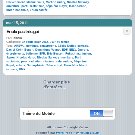
Chevènement
,
Manuel Valls
,
Martine Aubry
,
Nicolas Sarkozy
,
ouverture
,
parti
,
sectarisme
,
Ségolène Royal
,
technocratie
,
union nationale
,
union sacrée
mar 15, 2011
Enola pas très gai
Par
Romain
Catégories:
En route pour 2012
,
L'air du temps
Tags:
AREVA
,
atomique
,
catastrophe
,
Cécile Duflot
,
centrale
,
Daniel Cohn-Bendit
,
Dominique Voynet
,
EDF
,
EELV
,
énergie
,
énergie verte
,
éolienne
,
EPR
,
Eric Besson
,
Fukushima
,
fusion
,
Japon
,
Nicolas Hulot
,
Nicolas Sarkozy
,
nucléaire
,
Parti
socialiste
,
peur
,
radiation
,
réacteur
,
referendum
,
Ségolène
Royal
,
solaire
,
Superphénix
,
Tchernobyl
,
Three Mile Island
,
tsunami
,
UMP
Charger plus
d'entrées...
Théme du Mobile
All content Copyright Variae
Propulsé par
WordPress
+
WPtouch 1.9.39