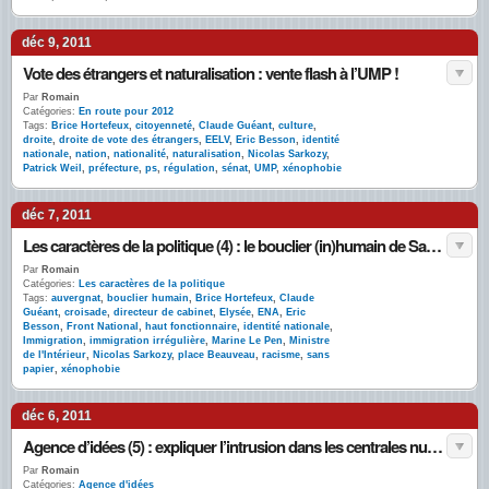
déc 9, 2011
Vote des étrangers et naturalisation : vente flash à l’UMP !
Par
Romain
Catégories:
En route pour 2012
Tags:
Brice Hortefeux
,
citoyenneté
,
Claude Guéant
,
culture
,
droite
,
droite de vote des étrangers
,
EELV
,
Eric Besson
,
identité
nationale
,
nation
,
nationalité
,
naturalisation
,
Nicolas Sarkozy
,
Patrick Weil
,
préfecture
,
ps
,
régulation
,
sénat
,
UMP
,
xénophobie
déc 7, 2011
Les caractères de la politique (4) : le bouclier (in)humain de Sarkozy
Par
Romain
Catégories:
Les caractères de la politique
Tags:
auvergnat
,
bouclier humain
,
Brice Hortefeux
,
Claude
Guéant
,
croisade
,
directeur de cabinet
,
Elysée
,
ENA
,
Eric
Besson
,
Front National
,
haut fonctionnaire
,
identité nationale
,
Immigration
,
immigration irrégulière
,
Marine Le Pen
,
Ministre
de l'Intérieur
,
Nicolas Sarkozy
,
place Beauveau
,
racisme
,
sans
papier
,
xénophobie
déc 6, 2011
Agence d’idées (5) : expliquer l’intrusion dans les centrales nucléaires
Par
Romain
Catégories:
Agence d'idées