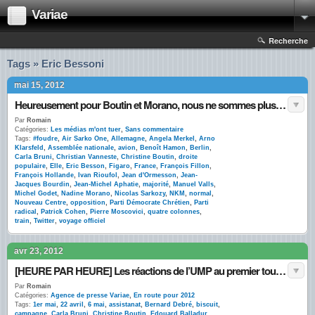
Variae
Recherche
Tags » Eric Bessoni
mai 15, 2012
Heureusement pour Boutin et Morano, nous ne sommes plus en Sarkozie
Par
Romain
Catégories:
Les médias m'ont tuer
,
Sans commentaire
Tags:
#foudre
,
Air Sarko One
,
Allemagne
,
Angela Merkel
,
Arno
Klarsfeld
,
Assemblée nationale
,
avion
,
Benoît Hamon
,
Berlin
,
Carla Bruni
,
Christian Vanneste
,
Christine Boutin
,
droite
populaire
,
Elle
,
Eric Besson
,
Figaro
,
France
,
François Fillon
,
François Hollande
,
Ivan Rioufol
,
Jean d'Ormesson
,
Jean-
Jacques Bourdin
,
Jean-Michel Aphatie
,
majorité
,
Manuel Valls
,
Michel Godet
,
Nadine Morano
,
Nicolas Sarkozy
,
NKM
,
normal
,
Nouveau Centre
,
opposition
,
Parti Démocrate Chrétien
,
Parti
radical
,
Patrick Cohen
,
Pierre Moscovici
,
quatre colonnes
,
train
,
Twitter
,
voyage officiel
avr 23, 2012
[HEURE PAR HEURE] Les réactions de l’UMP au premier tour sur Twitter
Par
Romain
Catégories:
Agence de presse Variae
,
En route pour 2012
Tags:
1er mai
,
22 avril
,
6 mai
,
assistanat
,
Bernard Debré
,
biscuit
,
campagne
,
Carla Bruni
,
Christine Boutin
,
Edouard Balladur
,