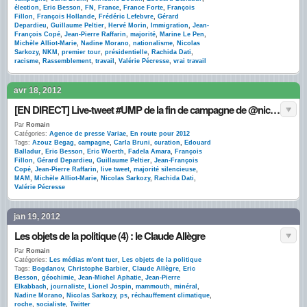
élection
,
Eric Besson
,
FN
,
France
,
France Forte
,
François
Fillon
,
François Hollande
,
Frédéric Lefebvre
,
Gérard
Depardieu
,
Guillaume Peltier
,
Hervé Morin
,
Immigration
,
Jean-
François Copé
,
Jean-Pierre Raffarin
,
majorité
,
Marine Le Pen
,
Michèle Alliot-Marie
,
Nadine Morano
,
nationalisme
,
Nicolas
Sarkozy
,
NKM
,
premier tour
,
présidentielle
,
Rachida Dati
,
racisme
,
Rassemblement
,
travail
,
Valérie Pécresse
,
vrai travail
avr 18, 2012
[EN DIRECT] Live-tweet #UMP de la fin de campagne de @nicolassarkozy
Par
Romain
Catégories:
Agence de presse Variae
,
En route pour 2012
Tags:
Azouz Begag
,
campagne
,
Carla Bruni
,
curation
,
Edouard
Balladur
,
Eric Besson
,
Eric Woerth
,
Fadela Amara
,
François
Fillon
,
Gérard Depardieu
,
Guillaume Peltier
,
Jean-François
Copé
,
Jean-Pierre Raffarin
,
live tweet
,
majorité silencieuse
,
MAM
,
Michèle Alliot-Marie
,
Nicolas Sarkozy
,
Rachida Dati
,
Valérie Pécresse
jan 19, 2012
Les objets de la politique (4) : le Claude Allègre
Par
Romain
Catégories:
Les médias m'ont tuer
,
Les objets de la politique
Tags:
Bogdanov
,
Christophe Barbier
,
Claude Allègre
,
Eric
Besson
,
géochimie
,
Jean-Michel Aphatie
,
Jean-Pierre
Elkabbach
,
journaliste
,
Lionel Jospin
,
mammouth
,
minéral
,
Nadine Morano
,
Nicolas Sarkozy
,
ps
,
réchauffement climatique
,
roche
,
socialiste
,
Twitter