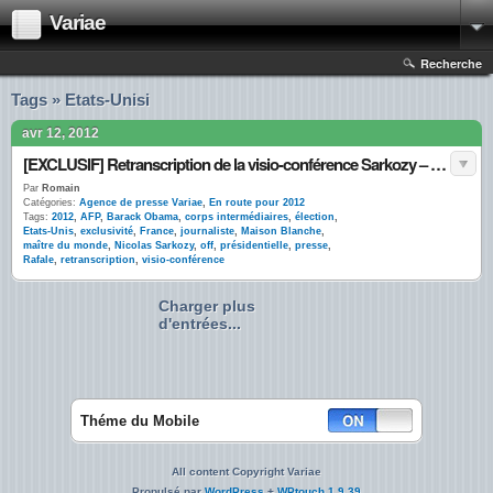
Variae
Recherche
Tags » Etats-Unisi
avr 12, 2012
[EXCLUSIF] Retranscription de la visio-conférence Sarkozy – Obama
Par
Romain
Catégories:
Agence de presse Variae
,
En route pour 2012
Tags:
2012
,
AFP
,
Barack Obama
,
corps intermédiaires
,
élection
,
Etats-Unis
,
exclusivité
,
France
,
journaliste
,
Maison Blanche
,
maître du monde
,
Nicolas Sarkozy
,
off
,
présidentielle
,
presse
,
Rafale
,
retranscription
,
visio-conférence
Charger plus
d'entrées...
Théme du Mobile
All content Copyright Variae
Propulsé par
WordPress
+
WPtouch 1.9.39