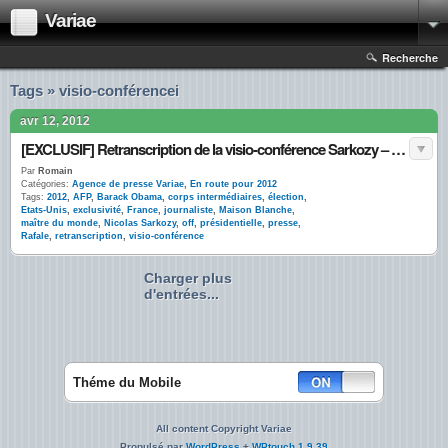
Variae
Recherche
Tags » visio-conférencei
avr 12, 2012
[EXCLUSIF] Retranscription de la visio-conférence Sarkozy – Obama
Par
Romain
Catégories:
Agence de presse Variae
,
En route pour 2012
Tags:
2012
,
AFP
,
Barack Obama
,
corps intermédiaires
,
élection
,
Etats-Unis
,
exclusivité
,
France
,
journaliste
,
Maison Blanche
,
maître du monde
,
Nicolas Sarkozy
,
off
,
présidentielle
,
presse
,
Rafale
,
retranscription
,
visio-conférence
Charger plus
d'entrées...
Théme du Mobile
All content Copyright Variae
Propulsé par
WordPress
+
WPtouch 1.9.39