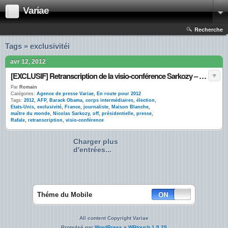
Variae
Recherche
Tags » exclusivitéi
avr 12, 2012
[EXCLUSIF] Retranscription de la visio-conférence Sarkozy – Obama
Par
Romain
Catégories:
Agence de presse Variae
,
En route pour 2012
Tags:
2012
,
AFP
,
Barack Obama
,
corps intermédiaires
,
élection
,
Etats-Unis
,
exclusivité
,
France
,
journaliste
,
Maison Blanche
,
maître du monde
,
Nicolas Sarkozy
,
off
,
présidentielle
,
presse
,
Rafale
,
retranscription
,
visio-conférence
Charger plus
d'entrées...
Théme du Mobile
All content Copyright Variae
Propulsé par
WordPress
+
WPtouch 1.9.39