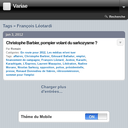
Variae
Recherche
Tags » François Léotardi
jan 3, 2012
Christophe Barbier, pompier volant du sarkozysme ?
Par
Romain
Catégories:
En route pour 2012
,
Les médias m'ont tuer
Tags:
affaires
,
Christophe Barbier
,
Edouard Balladur
,
emploi
,
financement de campagne
,
François Léotard
,
Justice
,
Karachi
,
Karachigate
,
L'Express
,
Laurent Wauquiez
,
Libération
,
Nadine
Morano
,
Nicolas Sarkozy
,
opposition
,
police
,
présidentielle
,
presse
,
Renaud Donnedieu de Vabres
,
rétrocommission
,
sommet pour l'emploi
Charger plus
d'entrées...
Théme du Mobile