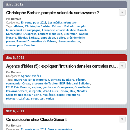
jan 3, 2012
Christophe Barbier, pompier volant du sarkozysme ?
Par
Romain
Catégories:
En route pour 2012
,
Les médias m'ont tuer
Tags:
affaires
,
Christophe Barbier
,
Edouard Balladur
,
emploi
,
financement de campagne
,
François Léotard
,
Justice
,
Karachi
,
Karachigate
,
L'Express
,
Laurent Wauquiez
,
Libération
,
Nadine
Morano
,
Nicolas Sarkozy
,
opposition
,
police
,
présidentielle
,
presse
,
Renaud Donnedieu de Vabres
,
rétrocommission
,
sommet pour l'emploi
déc 6, 2011
Agence d’idées (5) : expliquer l’intrusion dans les centrales nucléaires
Par
Romain
Catégories:
Agence d'idées
Tags:
auvergnat
,
Brice Hortefeux
,
centrale nucléaire
,
césium
,
commando
,
Cruas
,
discours de Toulon
,
EDF
,
Edouard Balladur
,
EELV
,
Eric Besson
,
espion
,
gendarme
,
Greenpeace
,
Grenelle de
l'environnement
,
intégriste
,
Jean-Louis Borloo
,
Mox
,
Nicolas
Sarkozy
,
Nogent-sur-Seine
,
nucléaire
,
police
,
radiations
,
réacteur
,
salafiste
,
stress test
,
variae
déc 4, 2011
Ce qui cloche chez Claude Guéant
Par
Romain
Catégories:
En route pour 2012
,
Sans commentaire