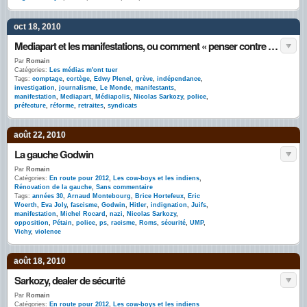
oct 18, 2010
Mediapart et les manifestations, ou comment « penser contre soi-même »
Par
Romain
Catégories:
Les médias m'ont tuer
Tags:
comptage
,
cortège
,
Edwy Plenel
,
grève
,
indépendance
,
investigation
,
journalisme
,
Le Monde
,
manifestants
,
manifestation
,
Mediapart
,
Médiapolis
,
Nicolas Sarkozy
,
police
,
préfecture
,
réforme
,
retraites
,
syndicats
août 22, 2010
La gauche Godwin
Par
Romain
Catégories:
En route pour 2012
,
Les cow-boys et les indiens
,
Rénovation de la gauche
,
Sans commentaire
Tags:
années 30
,
Arnaud Montebourg
,
Brice Hortefeux
,
Eric
Woerth
,
Eva Joly
,
fascisme
,
Godwin
,
Hitler
,
indignation
,
Juifs
,
manifestation
,
Michel Rocard
,
nazi
,
Nicolas Sarkozy
,
opposition
,
Pétain
,
police
,
ps
,
racisme
,
Roms
,
sécurité
,
UMP
,
Vichy
,
violence
août 18, 2010
Sarkozy, dealer de sécurité
Par
Romain
Catégories:
En route pour 2012
,
Les cow-boys et les indiens