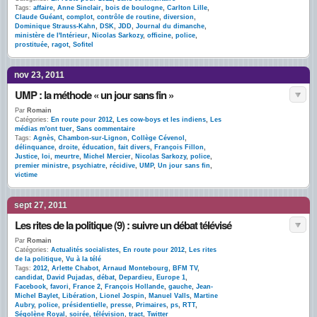
Tags:
affaire
,
Anne Sinclair
,
bois de boulogne
,
Carlton Lille
,
Claude Guéant
,
complot
,
contrôle de routine
,
diversion
,
Dominique Strauss-Kahn
,
DSK
,
JDD
,
Journal du dimanche
,
ministère de l'Intérieur
,
Nicolas Sarkozy
,
officine
,
police
,
prostituée
,
ragot
,
Sofitel
nov 23, 2011
UMP : la méthode « un jour sans fin »
Par
Romain
Catégories:
En route pour 2012
,
Les cow-boys et les indiens
,
Les
médias m'ont tuer
,
Sans commentaire
Tags:
Agnès
,
Chambon-sur-Lignon
,
Collège Cévenol
,
délinquance
,
droite
,
éducation
,
fait divers
,
François Fillon
,
Justice
,
loi
,
meurtre
,
Michel Mercier
,
Nicolas Sarkozy
,
police
,
premier ministre
,
psychiatre
,
récidive
,
UMP
,
Un jour sans fin
,
victime
sept 27, 2011
Les rites de la politique (9) : suivre un débat télévisé
Par
Romain
Catégories:
Actualités socialistes
,
En route pour 2012
,
Les rites
de la politique
,
Vu à la télé
Tags:
2012
,
Arlette Chabot
,
Arnaud Montebourg
,
BFM TV
,
candidat
,
David Pujadas
,
débat
,
Depardieu
,
Europe 1
,
Facebook
,
favori
,
France 2
,
François Hollande
,
gauche
,
Jean-
Michel Baylet
,
Libération
,
Lionel Jospin
,
Manuel Valls
,
Martine
Aubry
,
police
,
présidentielle
,
presse
,
Primaires
,
ps
,
RTT
,
Ségolène Royal
,
soirée
,
télévision
,
tract
,
Twitter