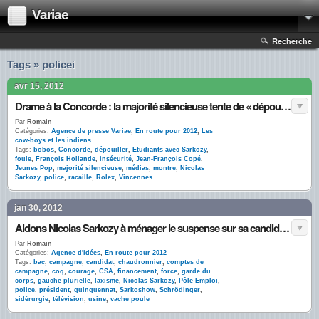
Variae
Recherche
Tags » policei
avr 15, 2012
Drame à la Concorde : la majorité silencieuse tente de « dépouiller » la Rolex de Sarkozy
Par
Romain
Catégories:
Agence de presse Variae
,
En route pour 2012
,
Les
cow-boys et les indiens
Tags:
bobos
,
Concorde
,
dépouiller
,
Etudiants avec Sarkozy
,
foule
,
François Hollande
,
insécurité
,
Jean-François Copé
,
Jeunes Pop
,
majorité silencieuse
,
médias
,
montre
,
Nicolas
Sarkozy
,
police
,
racaille
,
Rolex
,
Vincennes
jan 30, 2012
Aidons Nicolas Sarkozy à ménager le suspense sur sa candidature
Par
Romain
Catégories:
Agence d'idées
,
En route pour 2012
Tags:
bac
,
campagne
,
candidat
,
chaudronnier
,
comptes de
campagne
,
coq
,
courage
,
CSA
,
financement
,
force
,
garde du
corps
,
gauche plurielle
,
laxisme
,
Nicolas Sarkozy
,
Pôle Emploi
,
police
,
président
,
quinquennat
,
Sarkoshow
,
Schrödinger
,
sidérurgie
,
télévision
,
usine
,
vache poule