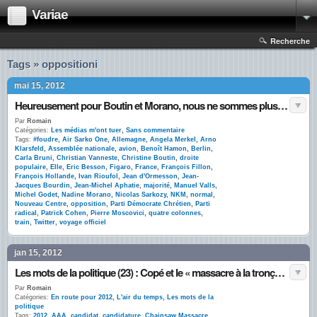
Variae
Recherche
Tags » oppositioni
mai 15, 2012
Heureusement pour Boutin et Morano, nous ne sommes plus en Sarkozie
Par
Romain
Catégories:
Les médias m'ont tuer
,
Sans commentaire
Tags:
#foudre
,
Air Sarko One
,
Allemagne
,
Angela Merkel
,
Arno
Klarsfeld
,
Assemblée nationale
,
avion
,
Benoît Hamon
,
Berlin
,
Carla Bruni
,
Christian Vanneste
,
Christine Boutin
,
droite
populaire
,
Elle
,
Eric Besson
,
Figaro
,
France
,
François Fillon
,
François Hollande
,
Ivan Rioufol
,
Jean d'Ormesson
,
Jean-
Jacques Bourdin
,
Jean-Michel Aphatie
,
majorité
,
Manuel Valls
,
Michel Godet
,
Nadine Morano
,
Nicolas Sarkozy
,
NKM
,
normal
,
Nouveau Centre
,
opposition
,
Parti Démocrate Chrétien
,
Parti
radical
,
Patrick Cohen
,
Pierre Moscovici
,
quatre colonnes
,
train
,
Twitter
,
voyage officiel
jan 15, 2012
Les mots de la politique (23) : Copé et le « massacre à la tronçonneuse »
Par
Romain
Catégories:
En route pour 2012
,
L'air du temps
,
Les mots de la
politique
Tags:
2012
,
AAA
,
candidat
,
candidature
,
Chainsaw Massacre
,