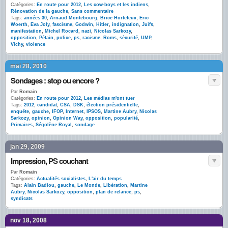
Catégories:
En route pour 2012
,
Les cow-boys et les indiens
,
Rénovation de la gauche
,
Sans commentaire
Tags:
années 30
,
Arnaud Montebourg
,
Brice Hortefeux
,
Eric
Woerth
,
Eva Joly
,
fascisme
,
Godwin
,
Hitler
,
indignation
,
Juifs
,
manifestation
,
Michel Rocard
,
nazi
,
Nicolas Sarkozy
,
opposition
,
Pétain
,
police
,
ps
,
racisme
,
Roms
,
sécurité
,
UMP
,
Vichy
,
violence
mai 28, 2010
Sondages : stop ou encore ?
Par
Romain
Catégories:
En route pour 2012
,
Les médias m'ont tuer
Tags:
2012
,
candidat
,
CSA
,
DSK
,
élection présidentielle
,
enquête
,
gauche
,
IFOP
,
Internet
,
IPSOS
,
Martine Aubry
,
Nicolas
Sarkozy
,
opinion
,
Opinion Way
,
opposition
,
popularité
,
Primaires
,
Ségolène Royal
,
sondage
jan 29, 2009
Impression, PS couchant
Par
Romain
Catégories:
Actualités socialistes
,
L'air du temps
Tags:
Alain Badiou
,
gauche
,
Le Monde
,
Libération
,
Martine
Aubry
,
Nicolas Sarkozy
,
opposition
,
plan de relance
,
ps
,
syndicats
nov 18, 2008