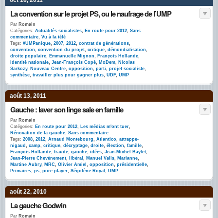
oct 18, 2011
La convention sur le projet PS, ou le naufrage de l’UMP
Par
Romain
Catégories:
Actualités socialistes
,
En route pour 2012
,
Sans
commentaire
,
Vu à la télé
Tags:
#UMPanique
,
2007
,
2012
,
contrat de générations
,
convention
,
convention du projet
,
critique
,
démondialisation
,
droite populaire
,
Emmanuelle Mignon
,
François Hollande
,
identité nationale
,
Jean-François Copé
,
MoDem
,
Nicolas
Sarkozy
,
Nouveau Centre
,
opposition
,
parti
,
projet socialiste
,
synthèse
,
travailler plus pour gagner plus
,
UDF
,
UMP
août 13, 2011
Gauche : laver son linge sale en famille
Par
Romain
Catégories:
En route pour 2012
,
Les médias m'ont tuer
,
Rénovation de la gauche
,
Sans commentaire
Tags:
2008
,
2012
,
Arnaud Montebourg
,
Atlantico
,
attrappe-
nigaud
,
camp
,
critique
,
décryptage
,
droite
,
élection
,
famille
,
François Hollande
,
fraude
,
gauche
,
idées
,
Jean-Michel Baylet
,
Jean-Pierre Chevènement
,
libéral
,
Manuel Valls
,
Marianne
,
Martine Aubry
,
MRC
,
Olivier Amiel
,
opposition
,
présidentielle
,
Primaires
,
ps
,
pure player
,
Ségolène Royal
,
UMP
août 22, 2010
La gauche Godwin
Par
Romain