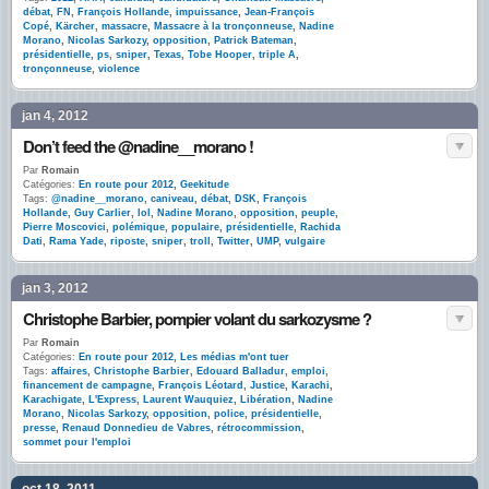
débat
,
FN
,
François Hollande
,
impuissance
,
Jean-François
Copé
,
Kärcher
,
massacre
,
Massacre à la tronçonneuse
,
Nadine
Morano
,
Nicolas Sarkozy
,
opposition
,
Patrick Bateman
,
présidentielle
,
ps
,
sniper
,
Texas
,
Tobe Hooper
,
triple A
,
tronçonneuse
,
violence
jan 4, 2012
Don’t feed the @nadine__morano !
Par
Romain
Catégories:
En route pour 2012
,
Geekitude
Tags:
@nadine__morano
,
caniveau
,
débat
,
DSK
,
François
Hollande
,
Guy Carlier
,
lol
,
Nadine Morano
,
opposition
,
peuple
,
Pierre Moscovici
,
polémique
,
populaire
,
présidentielle
,
Rachida
Dati
,
Rama Yade
,
riposte
,
sniper
,
troll
,
Twitter
,
UMP
,
vulgaire
jan 3, 2012
Christophe Barbier, pompier volant du sarkozysme ?
Par
Romain
Catégories:
En route pour 2012
,
Les médias m'ont tuer
Tags:
affaires
,
Christophe Barbier
,
Edouard Balladur
,
emploi
,
financement de campagne
,
François Léotard
,
Justice
,
Karachi
,
Karachigate
,
L'Express
,
Laurent Wauquiez
,
Libération
,
Nadine
Morano
,
Nicolas Sarkozy
,
opposition
,
police
,
présidentielle
,
presse
,
Renaud Donnedieu de Vabres
,
rétrocommission
,
sommet pour l'emploi