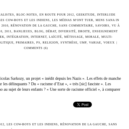
IALISTES
,
BLOC-NOTES
,
EN ROUTE POUR 2012
,
GEEKITUDE
,
INTERLUDE
LES COW-BOYS ET LES INDIENS
,
LES MÉDIAS M'ONT TUER
,
MENS SANA IN
 2010
,
RÉNOVATION DE LA GAUCHE
,
SANS COMMENTAIRE
,
SAVOIRS
,
VU À
10
,
2011
,
BANLIEUES
,
BLOG
,
DÉBAT
,
DIVERSITÉ
,
DROITE
,
ENSEIGNEMENT
EK
,
INTÉGRATION
,
INTERNET
,
LAÏCITÉ
,
MÉTISSAGE
,
MORALE
,
MULTI-
OLITIQUE
,
PRIMAIRES
,
PS
,
RELIGION
,
SYNTHÈSE
,
UMP
,
VARIAE
,
VOEUX
|
COMMENTS (6)
icolas Sarkozy, un projet « inédit depuis les Nazis ». Les effets de manche
ur les délinquants ? Du « racisme d’Etat », « très [sic] fasciste ». Les
au sujet de leurs enfants ? « Une sorte de racisme officiel », à comparer
012
,
LES COW-BOYS ET LES INDIENS
,
RÉNOVATION DE LA GAUCHE
,
SANS