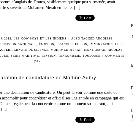
sseure d’anglais de Rouen, visiblement quelque peu surmenée, avait
r le souvenir de Mohamed Merah en lieu et [...]
P
R 2012
,
LES COW-BOYS ET LES INDIENS
|
ALSO TAGGED
ANGOISSE
,
DUCATION NATIONALE
,
ÉMOTION
,
FRANÇOIS FILLON
,
IMMIGRATION
,
LUC
AUBERT
,
MINUTE DE SILENCE
,
MOHAMED MERAH
,
MONTAUBAN
,
NICOLAS
OUEN
,
SEINE MARITIME
,
TENSION
,
TERRORISME
,
TOULOUSE
|
COMMENTS
(37)
M
laration de candidature de Martine Aubry
D
er une déclaration de candidature. On peut la voir comme une sorte de
à accomplir pour concrétiser et officialiser une entrée en campagne qui est
. On peut également la concevoir comme un moment structurant, qui
[...]
b