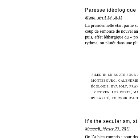
Paresse idéologique 
Mardi, avril 19, 2011
La présidentielle était partie
coup de semonce de nouvel an 
puis, effet léthargique du « p
rythme, ou plutôt dans une plur
FILED IN
EN ROUTE POUR 
MONTEBOURG
,
CALENDRI
ÉCOLOGIE
,
EVA JOLY
,
FRA
CITOYEN
,
LES VERTS
,
MA
POPULARITÉ
,
POUVOIR D'AC
It’s the secularism, st
Mercredi, février 23, 2011
On l’a bien compris : pour de