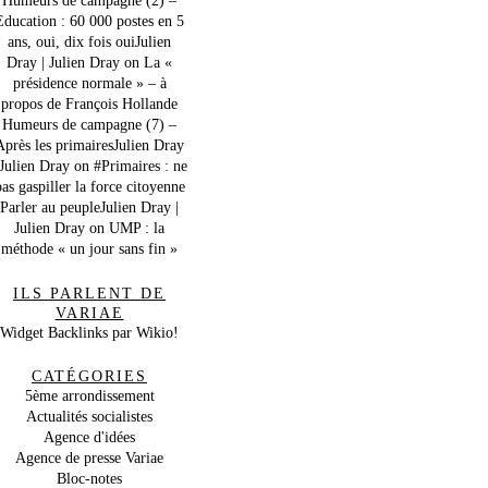
Education : 60 000 postes en 5
ans, oui, dix fois ouiJulien
Dray | Julien Dray
on
La «
présidence normale » – à
propos de François Hollande
Humeurs de campagne (7) –
Après les primairesJulien Dray
 Julien Dray
on
#Primaires : ne
as gaspiller la force citoyenne
Parler au peupleJulien Dray |
Julien Dray
on
UMP : la
méthode « un jour sans fin »
ILS PARLENT DE
VARIAE
Widget Backlinks par Wikio!
CATÉGORIES
5ème arrondissement
Actualités socialistes
Agence d'idées
Agence de presse Variae
Bloc-notes