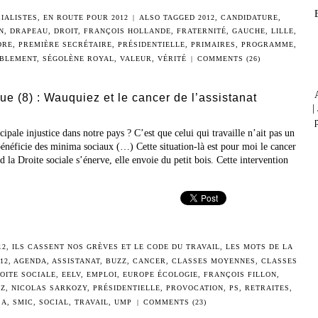
IALISTES
,
EN ROUTE POUR 2012
|
ALSO TAGGED
2012
,
CANDIDATURE
,
N
,
DRAPEAU
,
DROIT
,
FRANÇOIS HOLLANDE
,
FRATERNITÉ
,
GAUCHE
,
LILLE
,
DRE
,
PREMIÈRE SECRÉTAIRE
,
PRÉSIDENTIELLE
,
PRIMAIRES
,
PROGRAMME
,
BLEMENT
,
SÉGOLÈNE ROYAL
,
VALEUR
,
VÉRITÉ
|
COMMENTS (26)
que (8) : Wauquiez et le cancer de l’assistanat
|
p
cipale injustice dans notre pays ? C’est que celui qui travaille n’ait pas un
 bénéficie des minima sociaux (…) Cette situation-là est pour moi le cancer
d la Droite sociale s’énerve, elle envoie du petit bois. Cette intervention
12
,
ILS CASSENT NOS GRÈVES ET LE CODE DU TRAVAIL
,
LES MOTS DE LA
12
,
AGENDA
,
ASSISTANAT
,
BUZZ
,
CANCER
,
CLASSES MOYENNES
,
CLASSES
OITE SOCIALE
,
EELV
,
EMPLOI
,
EUROPE ÉCOLOGIE
,
FRANÇOIS FILLON
,
EZ
,
NICOLAS SARKOZY
,
PRÉSIDENTIELLE
,
PROVOCATION
,
PS
,
RETRAITES
,
SA
,
SMIC
,
SOCIAL
,
TRAVAIL
,
UMP
|
COMMENTS (23)