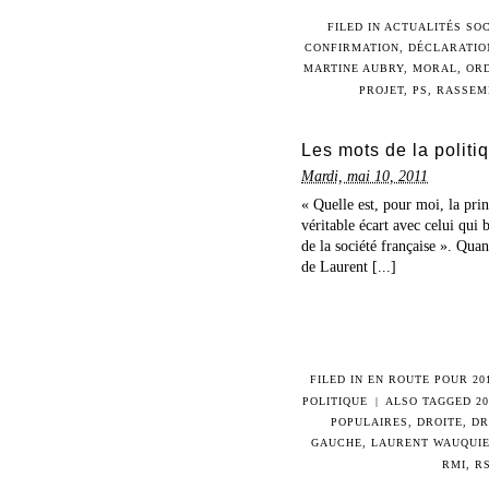
FILED IN
ACTUALITÉS SOC
CONFIRMATION
,
DÉCLARATIO
MARTINE AUBRY
,
MORAL
,
OR
PROJET
,
PS
,
RASSEM
Les mots de la politi
Mardi, mai 10, 2011
« Quelle est, pour moi, la prin
véritable écart avec celui qui
de la société française ». Quan
de Laurent [...]
FILED IN
EN ROUTE POUR 20
POLITIQUE
|
ALSO TAGGED
20
POPULAIRES
,
DROITE
,
DR
GAUCHE
,
LAURENT WAUQUI
RMI
,
R