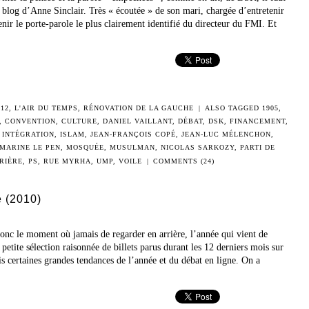
e blog d’Anne Sinclair. Très « écoutée » de son mari, chargée d’entretenir
venir le porte-parole le plus clairement identifié du directeur du FMI. Et
012
,
L'AIR DU TEMPS
,
RÉNOVATION DE LA GAUCHE
|
ALSO TAGGED
1905
,
,
CONVENTION
,
CULTURE
,
DANIEL VAILLANT
,
DÉBAT
,
DSK
,
FINANCEMENT
,
,
INTÉGRATION
,
ISLAM
,
JEAN-FRANÇOIS COPÉ
,
JEAN-LUC MÉLENCHON
,
MARINE LE PEN
,
MOSQUÉE
,
MUSULMAN
,
NICOLAS SARKOZY
,
PARTI DE
RIÈRE
,
PS
,
RUE MYRHA
,
UMP
,
VOILE
|
COMMENTS (24)
 (2010)
onc le moment où jamais de regarder en arrière, l’année qui vient de
petite sélection raisonnée de billets parus durant les 12 derniers mois sur
is certaines grandes tendances de l’année et du débat en ligne. On a