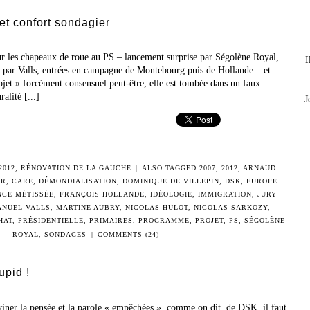
et confort sondagier
 sur les chapeaux de roue au PS – lancement surprise par Ségolène Royal,
I
par Valls, entrées en campagne de Montebourg puis de Hollande – et
rojet » forcément consensuel peut-être, elle est tombée dans un faux
alité [...]
J
2012
,
RÉNOVATION DE LA GAUCHE
|
ALSO TAGGED
2007
,
2012
,
ARNAUD
ER
,
CARE
,
DÉMONDIALISATION
,
DOMINIQUE DE VILLEPIN
,
DSK
,
EUROPE
NCE MÉTISSÉE
,
FRANÇOIS HOLLANDE
,
IDÉOLOGIE
,
IMMIGRATION
,
JURY
NUEL VALLS
,
MARTINE AUBRY
,
NICOLAS HULOT
,
NICOLAS SARKOZY
,
HAT
,
PRÉSIDENTIELLE
,
PRIMAIRES
,
PROGRAMME
,
PROJET
,
PS
,
SÉGOLÈNE
ROYAL
,
SONDAGES
|
COMMENTS (24)
upid !
viner la pensée et la parole « empêchées », comme on dit, de DSK, il faut