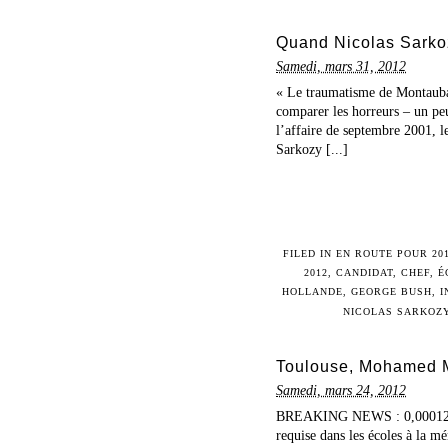
Quand Nicolas Sarkoz
Samedi, mars 31, 2012
« Le traumatisme de Montauban
comparer les horreurs – un pe
l’affaire de septembre 2001, l
Sarkozy [...]
FILED IN
EN ROUTE POUR 20
2012
,
CANDIDAT
,
CHEF
,
É
HOLLANDE
,
GEORGE BUSH
,
I
NICOLAS SARKOZ
Toulouse, Mohamed Me
Samedi, mars 24, 2012
BREAKING NEWS : 0,00012 % de
requise dans les écoles à la 