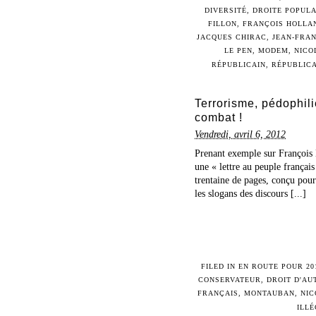
DIVERSITÉ
,
DROITE POPULA
FILLON
,
FRANÇOIS HOLLA
JACQUES CHIRAC
,
JEAN-FRAN
LE PEN
,
MODEM
,
NICO
RÉPUBLICAIN
,
RÉPUBLICA
Terrorisme, pédophili
combat !
Vendredi, avril 6, 2012
Prenant exemple sur François M
une « lettre au peuple frança
trentaine de pages, conçu pour
les slogans des discours [...]
FILED IN
EN ROUTE POUR 20
CONSERVATEUR
,
DROIT D'AU
FRANÇAIS
,
MONTAUBAN
,
NIC
ILL