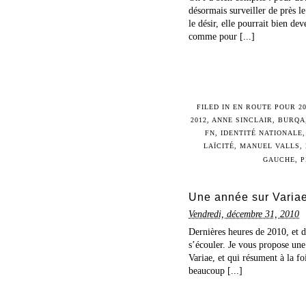
désormais surveiller de près l
le désir, elle pourrait bien de
comme pour [...]
FILED IN
EN ROUTE POUR 2
2012
,
ANNE SINCLAIR
,
BURQA
FN
,
IDENTITÉ NATIONALE
LAÏCITÉ
,
MANUEL VALLS
,
GAUCHE
,
P
Une année sur Variae
Vendredi, décembre 31, 2010
Dernières heures de 2010, et d
s’écouler. Je vous propose une 
Variae, et qui résument à la fo
beaucoup [...]