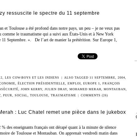
y ressuscite le spectre du 11 septembre
 et Toulouse a été profond dans notre pays, un peu – je ne veux pas
u comme le traumatisme qui a suivi aux États-Unis et à New York
e 11 Septembre. ». De l’art de manier la prétérition. Sur Europe 1,
12
,
LES COW-BOYS ET LES INDIENS
|
ALSO TAGGED
11 SEPTEMBRE
,
2004
,
CONOMIE
,
ÉLECTION PRÉSIDENTIELLE
,
EMPLOI
,
EUROPE 1
,
FRANÇOIS
NSÉCURITÉ
,
JOHN KERRY
,
JULIEN DRAY
,
MOHAMED MERAH
,
MONTAUBAN
,
Y
,
PEUR
,
SOCIAL
,
TOULOUSE
,
TRAUMATISME
|
COMMENTS (26)
rah : Luc Chatel remet une pièce dans le jukebox
s enseignants français ont dérapé quant à la minute de silence
mémoire de Toulouse et Montauban. On apprenait vendredi matin dans