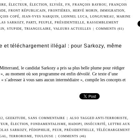
IRE
,
ÉLECTEUR
,
ÉLECTION
,
ELYSÉE
,
FN
,
FRANÇOIS BAYROU
,
FRANÇOIS
NDE
,
FRONT RÉPUBLICAIN
,
FRONTIÈRES
,
HERVÉ MORIN
,
IMMIGRATION
,
ÇOIS COPÉ
,
JEAN-YVES NARQUIN
,
LIONNEL LUCA
,
LONGJUMEAU
,
MARINE
LAS SARKOZY
,
PARTI
,
PEUPLE
,
PRÉSIDENTIELLE
,
RASSEMBLEMENT
IN
,
STUPIDE
,
TRIANGULAIRE
,
VALEURS ACTUELLES
|
COMMENTS (61)
e et téléchargement illégal : pour Sarkozy, même
itterrand, le candidat Sarkozy a pris sa plus belle plume pour rédiger
is », au moment où son programme est enfin dévoilé. Ce texte d’une
 « s’adresser à vous sans aucun intermédiaire », compile les concepts et
12
,
GEEKITUDE
,
SANS COMMENTAIRE
|
ALSO TAGGED
ANTI-TERRORISTE
,
TEUR
,
ÉLECTION
,
FONDAMENTALISME
,
HADOPI
,
INSÉCURITÉ
,
LETTRE AUX
OLAS SARKOZY
,
PÉDOPHILIE
,
PEUR
,
PRÉSIDENTIELLE
,
TÉLÉCHARGEMENT
ÉGAL
,
TERRORISME
,
TOULOUSE
|
COMMENTS (46)