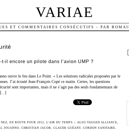
VARIAE
UES ET COMMENTAIRES CONSÉCUTIFS – PAR ROMAI
urité
a-t-il encore un pilote dans l’avion UMP ?
o ouvre le feu dans Le Point. « Les solutions radicales proposées par le
nses. J’ai écouté Jean-François Copé ce matin. Certes, les questions
sécurité sont importantes, mais il ne s’agit pas des seuls fondamentaux de
[...]
 NEZ
,
EN ROUTE POUR 2012
,
L'AIR DU TEMPS
|
ALSO TAGGED
ALLIANCE
,
L JOUANNO
,
CHRISTIAN JACOB
,
CLAUDE GUÉANT
,
CORDON SANITAIRE
,