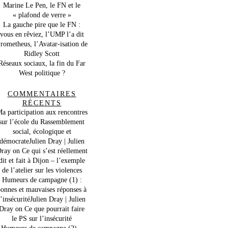
Marine Le Pen, le FN et le
« plafond de verre »
La gauche pire que le FN :
vous en rêviez, l’UMP l’a dit
rometheus, l’Avatar-isation de
Ridley Scott
Réseaux sociaux, la fin du Far
West politique ?
COMMENTAIRES
RÉCENTS
a participation aux rencontres
sur l’école du Rassemblement
social, écologique et
démocrateJulien Dray | Julien
ray
on
Ce qui s’est réellement
dit et fait à Dijon – l’exemple
de l’atelier sur les violences
Humeurs de campagne (1) :
onnes et mauvaises réponses à
l’insécuritéJulien Dray | Julien
Dray
on
Ce que pourrait faire
le PS sur l’insécurité
Humeurs de campagne (2) –