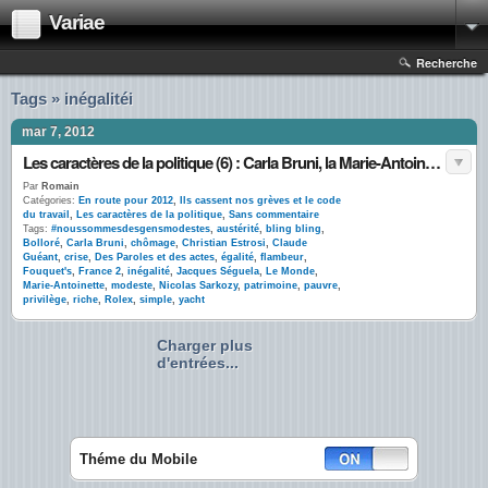
Variae
Recherche
Tags » inégalitéi
mar 7, 2012
Les caractères de la politique (6) : Carla Bruni, la Marie-Antoinette #noussommesdesgensmodestes
Par
Romain
Catégories:
En route pour 2012
,
Ils cassent nos grèves et le code
du travail
,
Les caractères de la politique
,
Sans commentaire
Tags:
#noussommesdesgensmodestes
,
austérité
,
bling bling
,
Bolloré
,
Carla Bruni
,
chômage
,
Christian Estrosi
,
Claude
Guéant
,
crise
,
Des Paroles et des actes
,
égalité
,
flambeur
,
Fouquet's
,
France 2
,
inégalité
,
Jacques Séguela
,
Le Monde
,
Marie-Antoinette
,
modeste
,
Nicolas Sarkozy
,
patrimoine
,
pauvre
,
privilège
,
riche
,
Rolex
,
simple
,
yacht
Charger plus
d'entrées...
Théme du Mobile