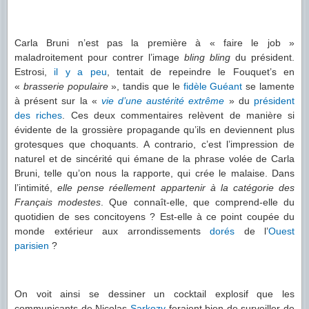
Carla Bruni n’est pas la première à « faire le job »
maladroitement pour contrer l’image
bling bling
du président.
Estrosi,
il y a peu
, tentait de repeindre le Fouquet’s en
«
brasserie populaire
», tandis que le
fidèle Guéant
se lamente
à présent sur la «
vie d’une austérité extrême
» du
président
des riches
. Ces deux commentaires relèvent de manière si
évidente de la grossière propagande qu’ils en deviennent plus
grotesques que choquants. A contrario, c’est l’impression de
naturel et de sincérité qui émane de la phrase volée de Carla
Bruni, telle qu’on nous la rapporte, qui crée le malaise. Dans
l’intimité,
elle pense réellement appartenir à la catégorie des
Français modestes
. Que connaît-elle, que comprend-elle du
quotidien de ses concitoyens ? Est-elle à ce point coupée du
monde extérieur aux arrondissements
dorés
de l’
Ouest
parisien
?
On voit ainsi se dessiner un cocktail explosif que les
communicants de Nicolas
Sarkozy
feraient bien de surveiller de