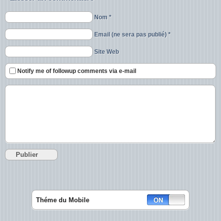
Nom *
Email (ne sera pas publié) *
Site Web
Notify me of followup comments via e-mail
Théme du Mobile