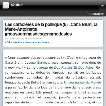
Variae
Recherche
Les caractères de la politique (6) : Carla Bruni, la
Marie-Antoinette
#noussommesdesgensmodestes
mar 7th, 2012 @ 11:08 › Romain
↓ Aller directement aux commentaires
«
Nous sommes des gens modestes !
». C’est le cri du cœur de
Carla Bruni, épouse
Sarkozy
, accompagnant son président de
«
mon mari
» sur le
plateau
de
Des
Paroles
Et
Des
Actes
. Re-
contextualisons. Le début de l’émission se fait sur les fautes
symboliques de début de mandat du président sortant,
Fouquet’s, yacht Bolloré
et tutti quanti
.
Un journaliste du Monde
a pu se faufiler dans la loge de la première dame et suivre ses
réactions en direct. Elle prend, fort logiquement, fait et cause
pour son présidentiel conjoint, jusqu’à cette protestation
rapportée de façon gourmande par le quotidien du soir, et qui