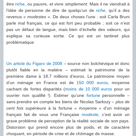
être
riche
, ou pauvre, et vivre
simplement
. Mais il ne viendrait à
l’idée de personne de dire de quelqu’un de
riche
, qu’il a des
revenus «
modestes
». De deux choses l’une : soit Carla Bruni
parle mal français, ce qui est fort peu probable ; soit ce n’est
pas un défaut de langue, mais bien d’échelle des valeurs, qui
explique sa curieuse sortie. Ce qui est un tantinet plus
problématique
Un article du Figaro de 2008
– source non bolchévique et donc
plutôt fiable en la matière – estimait le patrimoine de la
première dame à 18,7 millions d’euros. Le patrimoine moyen
d’un
ménage
en France est de
150 000 euros
, moyenne
cachant de fortes disparités (
moins de 10 000 euros
pour un
ouvrier non qualifié !). Estimer qu’une
fortune
personnelle –
sans prendre en compte les biens de Nicolas Sarkozy –
plus de
cent fois supérieure
à la fortune « moyenne » d’un ménage
français fait de vous une Française
modeste
, c’est avoir un
grave problème de perception de la réalité sociale de son pays.
Distorsion qui prend encore plus de poids, et de caractère
choquant, en période de crise et de chômage de masse.