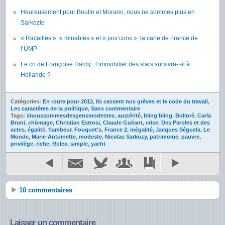
Heureusement pour Boutin et Morano, nous ne sommes plus en
Sarkozie
« Racailles », « minables » et « pov’cons », la carte de France de
l’UMP
Le cri de Françoise Hardy : l’immobilier des stars survivra-t-il à
Hollande ?
Catégories:
En route pour 2012
,
Ils cassent nos grèves et le code du travail
,
Les caractères de la politique
,
Sans commentaire
Tags:
#noussommesdesgensmodestes
,
austérité
,
bling bling
,
Bolloré
,
Carla
Bruni
,
chômage
,
Christian Estrosi
,
Claude Guéant
,
crise
,
Des Paroles et des
actes
,
égalité
,
flambeur
,
Fouquet's
,
France 2
,
inégalité
,
Jacques Séguela
,
Le
Monde
,
Marie-Antoinette
,
modeste
,
Nicolas Sarkozy
,
patrimoine
,
pauvre
,
privilège
,
riche
,
Rolex
,
simple
,
yacht
10 commentaires
Laisser un commentaire