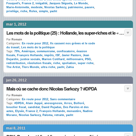
Fouquet's
,
France 2
,
inégalité
,
Jacques Séguela
,
Le Monde
,
Marie-Antoinette
,
modeste
,
Nicolas Sarkozy
,
patrimoine
,
pauvre
,
privilège
,
riche
,
Rolex
,
simple
,
yacht
mar 1, 2012
Les mots de la politique (25) : Hollande, les super-riches et le « point Dujardin »
Par
Romain
Catégories:
En route pour 2012
,
Ils cassent nos grèves et le code
du travail
,
Les mots de la politique
Tags:
75%
,
Amérique
,
communisme
,
confiscatoire
,
évasion
fiscale
,
François Hollande
,
impôts
,
ISF
,
Javier Pastore
,
Jean
Dujardin
,
justice sociale
,
Marion Cotillard
,
millionnaire
,
PSG
,
redistribution
,
révolution fiscale
,
riche
,
spoliation
,
super riche
,
The Artist
,
TIers Monde
,
ultra riche
,
yacht
,
Zahia
jan 26, 2012
Mais où se cache donc Nicolas Sarkozy ? #DPDA
Par
Romain
Catégories:
En route pour 2012
,
Sans commentaire
Tags:
#DPDA
,
Alain Juppé
,
anosognosie
,
Arros
,
Bolloré
,
bouclier fiscal
,
candidat
,
David Pujadas
,
Des Paroles et des
actes
,
Elysée
,
France 2
,
François Hollande
,
monastère
,
Nadine
Morano
,
Nicolas Sarkozy
,
Paloma
,
retraite
,
yacht
mai 8, 2011