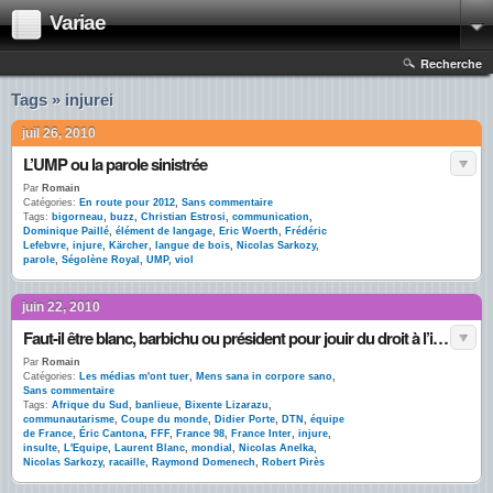
Variae
Recherche
Tags » injurei
juil 26, 2010
L’UMP ou la parole sinistrée
Par
Romain
Catégories:
En route pour 2012
,
Sans commentaire
Tags:
bigorneau
,
buzz
,
Christian Estrosi
,
communication
,
Dominique Paillé
,
élément de langage
,
Eric Woerth
,
Frédéric
Lefebvre
,
injure
,
Kärcher
,
langue de bois
,
Nicolas Sarkozy
,
parole
,
Ségolène Royal
,
UMP
,
viol
juin 22, 2010
Faut-il être blanc, barbichu ou président pour jouir du droit à l’insulte ?
Par
Romain
Catégories:
Les médias m'ont tuer
,
Mens sana in corpore sano
,
Sans commentaire
Tags:
Afrique du Sud
,
banlieue
,
Bixente Lizarazu
,
communautarisme
,
Coupe du monde
,
Didier Porte
,
DTN
,
équipe
de France
,
Éric Cantona
,
FFF
,
France 98
,
France Inter
,
injure
,
insulte
,
L'Equipe
,
Laurent Blanc
,
mondial
,
Nicolas Anelka
,
Nicolas Sarkozy
,
racaille
,
Raymond Domenech
,
Robert Pirès