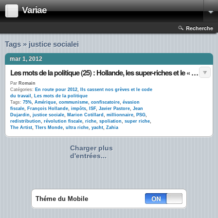
Variae
Recherche
Tags » justice socialei
mar 1, 2012
Les mots de la politique (25) : Hollande, les super-riches et le « point Dujardin »
Par
Romain
Catégories:
En route pour 2012
,
Ils cassent nos grèves et le code
du travail
,
Les mots de la politique
Tags:
75%
,
Amérique
,
communisme
,
confiscatoire
,
évasion
fiscale
,
François Hollande
,
impôts
,
ISF
,
Javier Pastore
,
Jean
Dujardin
,
justice sociale
,
Marion Cotillard
,
millionnaire
,
PSG
,
redistribution
,
révolution fiscale
,
riche
,
spoliation
,
super riche
,
The Artist
,
TIers Monde
,
ultra riche
,
yacht
,
Zahia
Charger plus
d'entrées...
Théme du Mobile