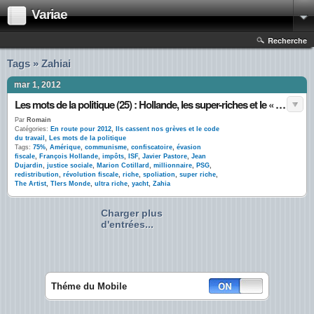
Variae
Recherche
Tags » Zahiai
mar 1, 2012
Les mots de la politique (25) : Hollande, les super-riches et le « point Dujardin »
Par
Romain
Catégories:
En route pour 2012
,
Ils cassent nos grèves et le code
du travail
,
Les mots de la politique
Tags:
75%
,
Amérique
,
communisme
,
confiscatoire
,
évasion
fiscale
,
François Hollande
,
impôts
,
ISF
,
Javier Pastore
,
Jean
Dujardin
,
justice sociale
,
Marion Cotillard
,
millionnaire
,
PSG
,
redistribution
,
révolution fiscale
,
riche
,
spoliation
,
super riche
,
The Artist
,
TIers Monde
,
ultra riche
,
yacht
,
Zahia
Charger plus
d'entrées...
Théme du Mobile