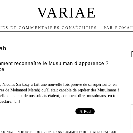
VARIAE
UES ET COMMENTAIRES CONSÉCUTIFS – PAR ROMAI
ab
ent reconnaître le Musulman d’apparence ?
ce
, Nicolas Sarkozy a fait une nouvelle fois preuve de sa supériorité, en
tres de Mohamed Merah) qu’il était capable de repérer des Musulmans à
pelle que deux de nos soldats étaient, comment dire, musulmans, en tout
déclaré, [...]
 AU NEZ
,
EN ROUTE POUR 2012
,
SANS COMMENTAIRE
|
ALSO TAGGED