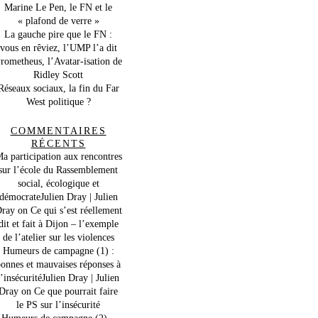
Marine Le Pen, le FN et le
« plafond de verre »
La gauche pire que le FN :
vous en rêviez, l’UMP l’a dit
rometheus, l’Avatar-isation de
Ridley Scott
Réseaux sociaux, la fin du Far
West politique ?
COMMENTAIRES
RÉCENTS
a participation aux rencontres
sur l’école du Rassemblement
social, écologique et
démocrateJulien Dray | Julien
ray
on
Ce qui s’est réellement
dit et fait à Dijon – l’exemple
de l’atelier sur les violences
Humeurs de campagne (1) :
onnes et mauvaises réponses à
l’insécuritéJulien Dray | Julien
Dray
on
Ce que pourrait faire
le PS sur l’insécurité
Humeurs de campagne (2) –