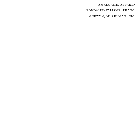
AMALGAME
,
APPARE
FONDAMENTALISME
,
FRANC
MUEZZIN
,
MUSULMAN
,
NI