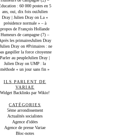
Education : 60 000 postes en 5
ans, oui, dix fois ouiJulien
Dray | Julien Dray
on
La «
présidence normale » – à
propos de François Hollande
Humeurs de campagne (7) –
Après les primairesJulien Dray
 Julien Dray
on
#Primaires : ne
as gaspiller la force citoyenne
Parler au peupleJulien Dray |
Julien Dray
on
UMP : la
méthode « un jour sans fin »
ILS PARLENT DE
VARIAE
Widget Backlinks par Wikio!
CATÉGORIES
5ème arrondissement
Actualités socialistes
Agence d'idées
Agence de presse Variae
Bloc-notes