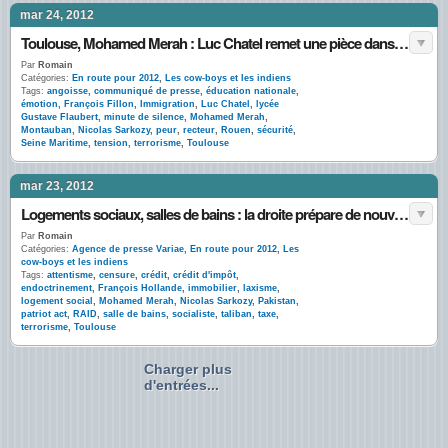
mar 24, 2012
Toulouse, Mohamed Merah : Luc Chatel remet une pièce dans le jukebox
Par
Romain
Catégories:
En route pour 2012
,
Les cow-boys et les indiens
Tags:
angoisse
,
communiqué de presse
,
éducation nationale
,
émotion
,
François Fillon
,
Immigration
,
Luc Chatel
,
lycée
Gustave Flaubert
,
minute de silence
,
Mohamed Merah
,
Montauban
,
Nicolas Sarkozy
,
peur
,
recteur
,
Rouen
,
sécurité
,
Seine Maritime
,
tension
,
terrorisme
,
Toulouse
mar 23, 2012
Logements sociaux, salles de bains : la droite prépare de nouvelles mesures contre le terrorisme
Par
Romain
Catégories:
Agence de presse Variae
,
En route pour 2012
,
Les
cow-boys et les indiens
Tags:
attentisme
,
censure
,
crédit
,
crédit d'impôt
,
endoctrinement
,
François Hollande
,
immobilier
,
laxisme
,
logement social
,
Mohamed Merah
,
Nicolas Sarkozy
,
Pakistan
,
patriot act
,
RAID
,
salle de bains
,
socialiste
,
taliban
,
taxe
,
terrorisme
,
Toulouse
Charger plus
d'entrées...