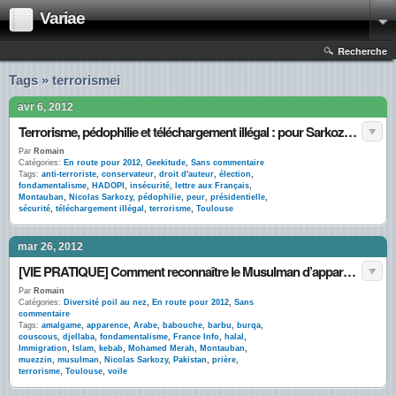
Variae
Recherche
Tags » terrorismei
avr 6, 2012
Terrorisme, pédophilie et téléchargement illégal : pour Sarkozy, même combat !
Par
Romain
Catégories:
En route pour 2012
,
Geekitude
,
Sans commentaire
Tags:
anti-terroriste
,
conservateur
,
droit d'auteur
,
élection
,
fondamentalisme
,
HADOPI
,
insécurité
,
lettre aux Français
,
Montauban
,
Nicolas Sarkozy
,
pédophilie
,
peur
,
présidentielle
,
sécurité
,
téléchargement illégal
,
terrorisme
,
Toulouse
mar 26, 2012
[VIE PRATIQUE] Comment reconnaître le Musulman d’apparence ? #musulmandapparence
Par
Romain
Catégories:
Diversité poil au nez
,
En route pour 2012
,
Sans
commentaire
Tags:
amalgame
,
apparence
,
Arabe
,
babouche
,
barbu
,
burqa
,
couscous
,
djellaba
,
fondamentalisme
,
France Info
,
halal
,
Immigration
,
Islam
,
kebab
,
Mohamed Merah
,
Montauban
,
muezzin
,
musulman
,
Nicolas Sarkozy
,
Pakistan
,
prière
,
terrorisme
,
Toulouse
,
voile