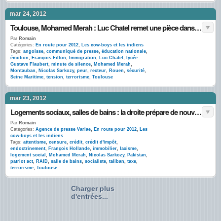
mar 24, 2012
Toulouse, Mohamed Merah : Luc Chatel remet une pièce dans le jukebox
Par
Romain
Catégories:
En route pour 2012
,
Les cow-boys et les indiens
Tags:
angoisse
,
communiqué de presse
,
éducation nationale
,
émotion
,
François Fillon
,
Immigration
,
Luc Chatel
,
lycée
Gustave Flaubert
,
minute de silence
,
Mohamed Merah
,
Montauban
,
Nicolas Sarkozy
,
peur
,
recteur
,
Rouen
,
sécurité
,
Seine Maritime
,
tension
,
terrorisme
,
Toulouse
mar 23, 2012
Logements sociaux, salles de bains : la droite prépare de nouvelles mesures contre le terrorisme
Par
Romain
Catégories:
Agence de presse Variae
,
En route pour 2012
,
Les
cow-boys et les indiens
Tags:
attentisme
,
censure
,
crédit
,
crédit d'impôt
,
endoctrinement
,
François Hollande
,
immobilier
,
laxisme
,
logement social
,
Mohamed Merah
,
Nicolas Sarkozy
,
Pakistan
,
patriot act
,
RAID
,
salle de bains
,
socialiste
,
taliban
,
taxe
,
terrorisme
,
Toulouse
Charger plus
d'entrées...