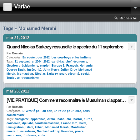
Variae
Recherche
Tags » Mohamed Merahi
mar 31, 2012
Quand Nicolas Sarkozy ressuscite le spectre du 11 septembre
Par
Romain
Catégories:
En route pour 2012
,
Les cow-boys et les indiens
Tags:
11 septembre
,
2004
,
2012
,
candidat
,
chef
,
économie
,
élection présidentielle
,
emploi
,
Europe 1
,
François Hollande
,
George Bush
,
insécurité
,
John Kerry
,
Julien Dray
,
Mohamed
Merah
,
Montauban
,
Nicolas Sarkozy
,
peur
,
sécurité
,
social
,
Toulouse
,
traumatisme
mar 26, 2012
[VIE PRATIQUE] Comment reconnaître le Musulman d’apparence ? #musulmandapparence
Par
Romain
Catégories:
Diversité poil au nez
,
En route pour 2012
,
Sans
commentaire
Tags:
amalgame
,
apparence
,
Arabe
,
babouche
,
barbu
,
burqa
,
couscous
,
djellaba
,
fondamentalisme
,
France Info
,
halal
,
Immigration
,
Islam
,
kebab
,
Mohamed Merah
,
Montauban
,
muezzin
,
musulman
,
Nicolas Sarkozy
,
Pakistan
,
prière
,
terrorisme
,
Toulouse
,
voile