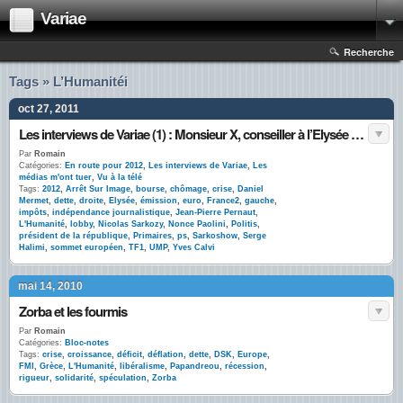
Variae
Recherche
Tags » L’Humanitéi
oct 27, 2011
Les interviews de Variae (1) : Monsieur X, conseiller à l’Elysée pour le #Sarkoshow
Par
Romain
Catégories:
En route pour 2012
,
Les interviews de Variae
,
Les
médias m'ont tuer
,
Vu à la télé
Tags:
2012
,
Arrêt Sur Image
,
bourse
,
chômage
,
crise
,
Daniel
Mermet
,
dette
,
droite
,
Elysée
,
émission
,
euro
,
France2
,
gauche
,
impôts
,
indépendance journalistique
,
Jean-Pierre Pernaut
,
L'Humanité
,
lobby
,
Nicolas Sarkozy
,
Nonce Paolini
,
Politis
,
président de la république
,
Primaires
,
ps
,
Sarkoshow
,
Serge
Halimi
,
sommet européen
,
TF1
,
UMP
,
Yves Calvi
mai 14, 2010
Zorba et les fourmis
Par
Romain
Catégories:
Bloc-notes
Tags:
crise
,
croissance
,
déficit
,
déflation
,
dette
,
DSK
,
Europe
,
FMI
,
Grèce
,
L'Humanité
,
libéralisme
,
Papandreou
,
récession
,
rigueur
,
solidarité
,
spéculation
,
Zorba