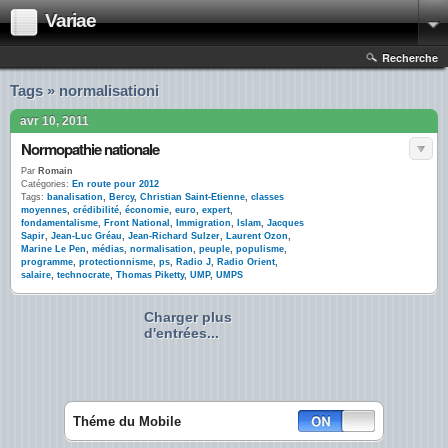
Variae
Recherche
Tags » normalisationi
avr 10, 2011
Normopathie nationale
Par
Romain
Catégories:
En route pour 2012
Tags:
banalisation
,
Bercy
,
Christian Saint-Etienne
,
classes
moyennes
,
crédibilité
,
économie
,
euro
,
expert
,
fondamentalisme
,
Front National
,
Immigration
,
Islam
,
Jacques
Sapir
,
Jean-Luc Gréau
,
Jean-Richard Sulzer
,
Laurent Ozon
,
Marine Le Pen
,
médias
,
normalisation
,
peuple
,
populisme
,
programme
,
protectionnisme
,
ps
,
Radio J
,
Radio Orient
,
salaire
,
technocrate
,
Thomas Piketty
,
UMP
,
UMPS
Charger plus
d'entrées...
Théme du Mobile