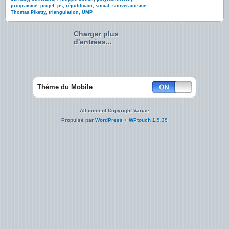
programme
,
projet
,
ps
,
républicain
,
social
,
souverainisme
,
Thomas Piketty
,
triangulation
,
UMP
Charger plus
d'entrées...
Théme du Mobile
All content Copyright Variae
Propulsé par
WordPress
+
WPtouch 1.9.39