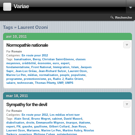
Variae
Recherche
Tags » Laurent Ozoni
avr 10, 2011
Normopathie nationale
Par
Romain
Catégories:
En route pour 2012
Tags:
banalisation
,
Bercy
,
Christian Saint-Etienne
,
classes
moyennes
,
crédibilité
,
économie
,
euro
,
expert
,
fondamentalisme
,
Front National
,
Immigration
,
Islam
,
Jacques
Sapir
,
Jean-Luc Gréau
,
Jean-Richard Sulzer
,
Laurent Ozon
,
Marine Le Pen
,
médias
,
normalisation
,
peuple
,
populisme
,
programme
,
protectionnisme
,
ps
,
Radio J
,
Radio Orient
,
salaire
,
technocrate
,
Thomas Piketty
,
UMP
,
UMPS
mar 18, 2011
Sympathy for the devil
Par
Romain
Catégories:
En route pour 2012
,
Les médias m'ont tuer
Tags:
Alain Soral
,
Bruno Megret
,
cabinet
,
David Mascré
,
diabolisation
,
droite
,
Emmanuelle Mignon
,
énarque
,
étatisme
,
expert
,
FN
,
gauche
,
gaullisme
,
Gilbert Collard
,
Jean Roux
,
Laurent Ozon
,
Marianne
,
Marine Le Pen
,
Martine Aubry
,
Nicolas
Sarkozy
,
ouverture
,
Philippe Cohen
,
polytechnicien
,