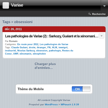
Variae
Recherche
Tags » obsessioni
déc 26, 2011
Les pathologies de Variae (2) : Sarkozy, Guéant et la xénomanie obsessionnelle
Par
Romain
Catégories:
En route pour 2012
,
Les pathologies de Variae
Tags:
Claude Guéant
,
droite
,
étranger
,
FN
,
HLM
,
immigré
,
insécurité
,
Nicolas Sarkozy
,
obsession
,
pathologie
,
Restos du
Coeur
,
UMP
,
xénomanie
,
xénophobie
Charger plus
d'entrées...
Théme du Mobile
All content Copyright Variae
Propulsé par
WordPress
+
WPtouch 1.9.39