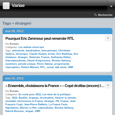
Variae
Recherche
Tags » étrangeri
mai 28, 2012
Pourquoi Eric Zemmour peut remercier RTL
Par
Romain
Catégories:
Les médias m'ont tuer
Tags:
antiraciste
,
banalisation
,
bien-pensant
,
Christiane
Taubira
,
chronique
,
Claude Guéant
,
droite
,
Eric Naulleau
,
Eric
Zemmour
,
étranger
,
féministe
,
France
,
Guillaume Peltier
,
internationalisme
,
liberté d'expression
,
Nicolas Sarkozy
,
ouverture
,
pensée unique
,
Pierre Salviac
,
progressiste
,
réacosphère
,
Robert Ménard
,
RTL
,
social
,
talk show
,
UMP
mai 10, 2012
« Ensemble, choisissons la France » – Copé droitise (encore) l’UMP
Par
Romain
Catégories:
En route pour 2012
,
Les mots de la politique
Tags:
2012
,
Bastille
,
drapeau
,
droitisation
,
éclairer le chemin
,
ensemble choisissons la France
,
étranger
,
FN
,
France
,
Jean-
François Copé
,
Jean-Pierre Raffarin
,
La France Forte
,
législatives
,
Marine Le Pen
,
nationalisme
,
Nicolas Sarkozy
,
Patrick Buisson
,
slogan
,
UMP