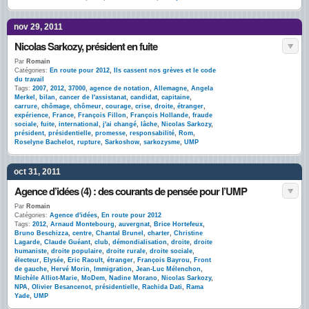
nov 29, 2011
Nicolas Sarkozy, président en fuite
Par
Romain
Catégories:
En route pour 2012
,
Ils cassent nos grèves et le code
du travail
Tags:
2007
,
2012
,
37000
,
agence de notation
,
Allemagne
,
Angela
Merkel
,
bilan
,
cancer de l'assistanat
,
candidat
,
capitaine
,
carrure
,
chômage
,
chômeur
,
courage
,
crise
,
droite
,
étranger
,
expérience
,
France
,
François Fillon
,
François Hollande
,
fraude
sociale
,
fuite
,
international
,
j'ai changé
,
lâche
,
Nicolas Sarkozy
,
président
,
présidentielle
,
promesse
,
responsabilité
,
Rom
,
Roselyne Bachelot
,
rupture
,
Sarkoshow
,
sarkozysme
,
UMP
oct 31, 2011
Agence d’idées (4) : des courants de pensée pour l’UMP
Par
Romain
Catégories:
Agence d'idées
,
En route pour 2012
Tags:
2012
,
Arnaud Montebourg
,
auvergnat
,
Brice Hortefeux
,
Bruno Beschizza
,
centre
,
Chantal Brunel
,
charter
,
Christine
Lagarde
,
Claude Guéant
,
club
,
démondialisation
,
droite
,
droite
humaniste
,
droite populaire
,
droite rurale
,
droite sociale
,
électeur
,
Elysée
,
Eric Raoult
,
étranger
,
François Bayrou
,
Front
de gauche
,
Hervé Morin
,
Immigration
,
Jean-Luc Mélenchon
,
Michèle Alliot-Marie
,
MoDem
,
Nadine Morano
,
Nicolas Sarkozy
,
NPA
,
Olivier Besancenot
,
présidentielle
,
Rachida Dati
,
Rama
Yade
,
UMP