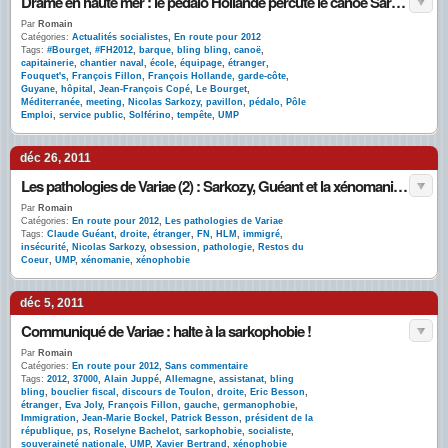
Drame en haute mer : le pédalo Hollande percute le canoë Sarkozy
Par
Romain
Catégories:
Actualités socialistes
,
En route pour 2012
Tags:
#Bourget
,
#FH2012
,
barque
,
bling bling
,
canoë
,
capitainerie
,
chantier naval
,
école
,
équipage
,
étranger
,
Fouquet's
,
François Fillon
,
François Hollande
,
garde-côte
,
Guyane
,
hôpital
,
Jean-François Copé
,
Le Bourget
,
Méditerranée
,
meeting
,
Nicolas Sarkozy
,
pavillon
,
pédalo
,
Pôle
Emploi
,
service public
,
Solférino
,
tempête
,
UMP
déc 26, 2011
Les pathologies de Variae (2) : Sarkozy, Guéant et la xénomanie obsessionnelle
Par
Romain
Catégories:
En route pour 2012
,
Les pathologies de Variae
Tags:
Claude Guéant
,
droite
,
étranger
,
FN
,
HLM
,
immigré
,
insécurité
,
Nicolas Sarkozy
,
obsession
,
pathologie
,
Restos du
Coeur
,
UMP
,
xénomanie
,
xénophobie
déc 5, 2011
Communiqué de Variae : halte à la sarkophobie !
Par
Romain
Catégories:
En route pour 2012
,
Sans commentaire
Tags:
2012
,
37000
,
Alain Juppé
,
Allemagne
,
assistanat
,
bling
bling
,
bouclier fiscal
,
discours de Toulon
,
droite
,
Eric Besson
,
étranger
,
Eva Joly
,
François Fillon
,
gauche
,
germanophobie
,
Immigration
,
Jean-Marie Bockel
,
Patrick Besson
,
président de la
république
,
ps
,
Roselyne Bachelot
,
sarkophobie
,
socialiste
,
souveraineté nationale
,
UMP
,
Xavier Bertrand
,
xénophobie