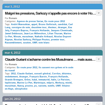
mai 3, 2012
Malgré les pressions, Sarkozy n’appelle pas encore à voter Hollande
Par
Romain
Catégories:
Agence de presse Variae
,
En route pour 2012
Tags:
André Manoukian
,
appel
,
Bruno Gollnisch
,
candidat
,
Carl
Lang
,
consigne de vote
,
deuxième tour
,
électeur
,
étranger
,
Eva
Joly
,
François Bayrou
,
François Hollande
,
Jacques Cheminade
,
Jamel Debbouze
,
Jean-Luc Mélenchon
,
Lilian Thuram
,
Marine
Le Pen
,
Minute
,
musulman
,
Nathalie Arthaud
,
Nicolas Dupont-
Aignan
,
Nicolas Sarkozy
,
Philippe Poutou
,
premier tour
,
Rassemblement
,
soutien
,
UMP
,
vote blanc
mar 4, 2012
Claude Guéant s’acharne contre les Musulmans … mais aussi contre les Grecs
Par
Romain
Catégories:
En route pour 2012
,
Ils cassent nos grèves et le code
du travail
Tags:
2012
,
Claude Guéant
,
conseil général
,
Corrèze
,
désintox
,
endettement
,
étranger
,
François Baroin
,
François Hollande
,
Grande Bretagne
,
Grèce
,
halal
,
immaturité
,
Italie
,
Le Parisien
,
lepénisme
,
Marine Le Pen
,
Martinique
,
mépris
,
Merkozy
,
mixité
,
musulman
,
Nancy
,
piscine
,
ps
,
racisme
,
tutelle
,
UMP
,
Velaine-
en-Haye
,
xénophobie
jan 24, 2012