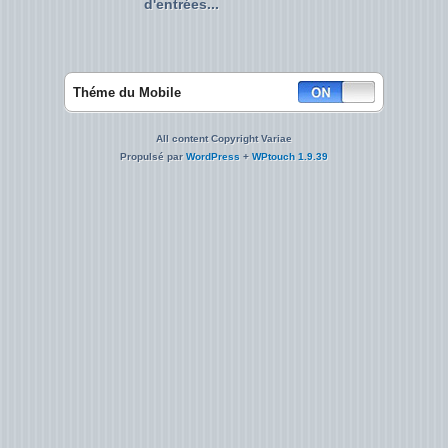
d'entrées...
Théme du Mobile
All content Copyright Variae
Propulsé par
WordPress
+
WPtouch 1.9.39