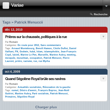
Variae
Recherche
Tags » Patrick Menuccii
déc 12, 2010
Prières sur la chaussée, politiques à la rue
Par
Romain
Catégories:
En route pour 2012
,
Sans commentaire
Tags:
Arnaud Montebourg
,
Benoît Hamon
,
Cécile Duflot
,
Daniel
Vaillant
,
FN
,
Godwin
,
halal
,
Islam
,
islamophobie
,
Jean-François
Copé
,
laïcité
,
Marine Le Pen
,
Marseille
,
Martine Aubry
,
meeting
,
mosquée
,
musulman
,
occupation
,
Patrick Menucci
,
Pierre
Laurent
,
prière
,
racisme
,
rue
,
rue Myrha
oct 4, 2009
Quand Ségolène Royal brûle ses navires
Par
Romain
Catégories:
Actualités socialistes
,
Rénovation de la gauche
Tags:
cumul
,
Désirs d'avenir
,
François Bayrou
,
Jean-Noël
Guérini
,
Martine Aubry
,
Parti socialiste
,
Patrick Menucci
,
Primaires
,
Ségolène Royal
Charger plus