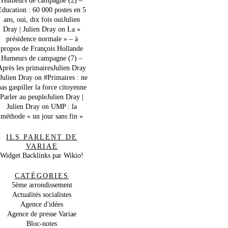
Education : 60 000 postes en 5
ans, oui, dix fois ouiJulien
Dray | Julien Dray
on
La «
présidence normale » – à
propos de François Hollande
Humeurs de campagne (7) –
Après les primairesJulien Dray
 Julien Dray
on
#Primaires : ne
as gaspiller la force citoyenne
Parler au peupleJulien Dray |
Julien Dray
on
UMP : la
méthode « un jour sans fin »
ILS PARLENT DE
VARIAE
Widget Backlinks par Wikio!
CATÉGORIES
5ème arrondissement
Actualités socialistes
Agence d'idées
Agence de presse Variae
Bloc-notes