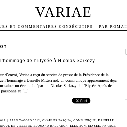
VARIAE
UES ET COMMENTAIRES CONSÉCUTIFS – PAR ROMAI
ron
’hommage de l’Elysée à Nicolas Sarkozy
eur d’envoi, Variae a reçu du service de presse de la Présidence de la
ue l’hommage à Danielle Mitterrand, un communiqué apparemment déjà
ur saluer un éventuel départ de Nicolas Sarkozy de l’Elysée. Après de
 passionné au [...]
012
|
ALSO TAGGED
2012
,
CHARLES PASQUA
,
COMMUNIQUÉ
,
DANIELLE
NIQUE DE VILLEPIN
,
EDOUARD BALLADUR
,
ÉLECTION
,
ELYSÉE
,
FRANCE
,