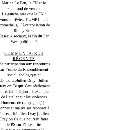
Marine Le Pen, le FN et le
« plafond de verre »
La gauche pire que le FN :
vous en rêviez, l’UMP l’a dit
rometheus, l’Avatar-isation de
Ridley Scott
Réseaux sociaux, la fin du Far
West politique ?
COMMENTAIRES
RÉCENTS
a participation aux rencontres
sur l’école du Rassemblement
social, écologique et
démocrateJulien Dray | Julien
ray
on
Ce qui s’est réellement
dit et fait à Dijon – l’exemple
de l’atelier sur les violences
Humeurs de campagne (1) :
onnes et mauvaises réponses à
l’insécuritéJulien Dray | Julien
Dray
on
Ce que pourrait faire
le PS sur l’insécurité
Humeurs de campagne (2) –